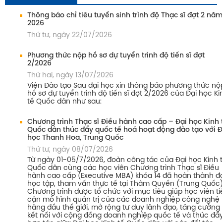
Thông báo chỉ tiêu tuyển sinh trình độ Thạc sĩ đợt 2 nă
2026
Thứ tư, ngày 22/07/2026
Phương thức nộp hồ sơ dự tuyển trình độ tiến sĩ đợt
2/2026
Thứ hai, ngày 13/07/2026
Viện Đào tạo Sau đại học xin thông báo phương thức nộ
hồ sơ dự tuyển trình độ tiến sĩ đợt 2/2026 của Đại học Ki
tế Quốc dân như sau:
Chương trình Thạc sĩ Điều hành cao cấp – Đại học Kinh 
Quốc dân thúc đẩy quốc tế hoá hoạt động đào tạo với Đ
học Thanh Hoa, Trung Quốc
Thứ tư, ngày 08/07/2026
Từ ngày 01-05/7/2026, đoàn công tác của Đại học Kinh 
Quốc dân cùng các học viên Chương trình Thạc sĩ Điều
hành cao cấp (Executive MBA) khóa 14 đã hoàn thành đ
học tập, tham vấn thực tế tại Thâm Quyến (Trung Quốc)
Chương trình được tổ chức với mục tiêu giúp học viên ti
cận mô hình quản trị của các doanh nghiệp công nghệ
hàng đầu thế giới, mở rộng tư duy lãnh đạo, tăng cường
kết nối với cộng đồng doanh nghiệp quốc tế và thúc đẩ