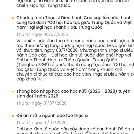
hợp tác giữa Đại học Kinh tế Quốc dân với các đối tác
chiến lược tại Trung Quốc.
Chương trình Thạc sĩ Điều hành Cao cấp tổ chức thành
công tọa đàm “Cơ hội hợp tác giữa Trung Quốc và Việt
Nam” tại Đại học Thanh Hoa, Trung Quốc
Thứ tư, ngày 08/07/2026
Với chiến lược đào tạo chú trọng nâng cao chất lượng 
tạo theo hướng tăng cường hội nhập quốc tế và gắn kết
với thực tiễn, ngày 03/7/2026, Chương trình Thạc sĩ Điều
hành Cao cấp – Đại học Kinh tế Quốc dân phối hợp với
Đại học Thanh Hoa tại Thâm Quyến, Trung Quốc
(Tsinghua SIGS) tổ chức thành công Tọa đàm “Cơ hội h
tác giữa Trung Quốc và Việt Nam” trong khuôn khổ
chuyến đi thực tế của các học viên Thạc sĩ Điều hành 
cấp khoá 14.
Thông báo nhập học cao học K35 (2026 - 2028) tuyển
sinh đợt 1 năm 2026
Thứ tư, ngày 01/07/2026
Đề án mở 5 ngành đào tạo thạc sĩ
Thứ tư, ngày 01/07/2026
Đại học Kinh tế quốc dân xây dựng và ban hành Đề án 