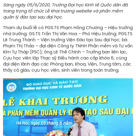
Sáng ngày 05/6/2020, Trường Đại học Kinh tế Quốc dân đã
trang trọng tổ chức Lễ khai trương website và phần mềm
quản lý đào tạo sau đại học.
Tham dự buổi lễ có PGS.TS Phạm Hồng Chương – Hiệu trưởng
nhà trường; GS.TS Trần Thị Vân Hoa – Phó Hiệu trưởng; PGS.TS
Lê Trung Thành – Viện trưởng Viện Đào tạo Sau đại học; bà
Phạm Thị Thảo – đại diện Công ty TNHH Phần mềm và Tư vấn
Kim Tự Tháp (PSC); ông Lê Thế Chính – Trưởng ban liên lạc,
Cựu học viên lớp Thạc sỹ Điều hành cao cấp khóa 6; cùng
đại diện lãnh đạo các Phòng ban, Khoa, Viện, Trung tâm, các
thầy cô giáo, cựu học viên, sinh viên trong toàn trường.