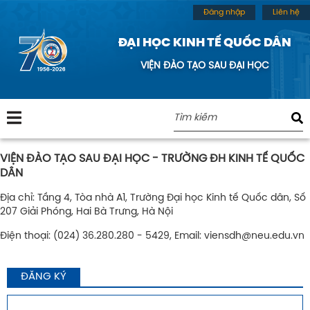
Đăng nhập
Liên hệ
ĐẠI HỌC KINH TẾ QUỐC DÂN
VIỆN ĐÀO TẠO SAU ĐẠI HỌC
VIỆN ĐÀO TẠO SAU ĐẠI HỌC - TRƯỜNG ĐH KINH TẾ QUỐC
DÂN
Địa chỉ: Tầng 4, Tòa nhà A1, Trường Đại học Kinh tế Quốc dân, Số
207 Giải Phóng, Hai Bà Trưng, Hà Nội
Điện thoại: (024) 36.280.280 - 5429, Email:
viensdh@neu.edu.vn
ĐĂNG KÝ