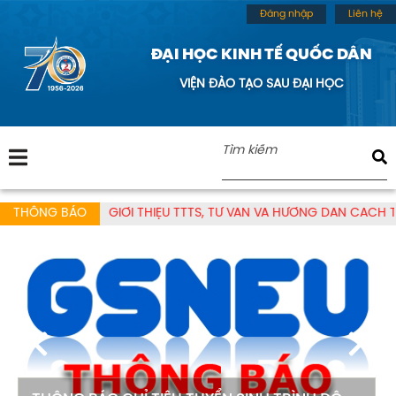
Đăng nhập
Liên hệ
ĐẠI HỌC KINH TẾ QUỐC DÂN
VIỆN ĐÀO TẠO SAU ĐẠI HỌC
HÔNG BÁO: GIỚI THIỆU TTTS, TƯ VẤN VÀ HƯỚNG DẪN CÁCH THỨC L
THÔNG BÁO