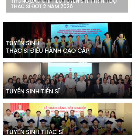
THÔNG BÁO CHỈ TIÊU TUYỂN SINH TRÌNH ĐỘ
THẠC SĨ ĐỢT 2 NĂM 2026
TUYỂN SINH
THẠC SĨ ĐIỀU HÀNH CAO CẤP
TUYỂN SINH TIẾN SĨ
TUYỂN SINH THẠC SĨ