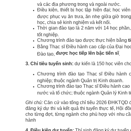
và các địa phương trong và ngoài nước.
Điều kiện, thiết bị học tập hiện đại; học vi
được phục vụ ăn trưa, ăn nhẹ giữa giờ tron
học, chia sẻ kinh nghiệm và kết nối.
Thời gian đào tạo là 2 năm với 14 học phần,
tốt nghiệp.
Chương trình đào tạo được thực hiện bằng
t
Bằng Thạc sĩ Điều hành cao cấp của Đại học
được học tiếp lên bậc tiến sĩ
Đào tạo,
.
3. Chỉ tiêu tuyển sinh:
dự kiến là 150 học viên ch
Chương trình đào tạo Thạc sĩ Điều hành 
nghiệp; thuộc ngành Quản trị Kinh doanh.
Chương trình đào tạo Thạc sĩ Điều hành ca
nước và tổ chức; thuộc ngành Quản lý Kinh t
Ghi chú:
Căn cứ vào tổng chỉ tiêu 2026 ĐHKTQD đề
đăng ký dự thi và kết quả thi tuyển thực tế, Hội đ
cho từng đợt, từng ngành cho phù hợp với nhu cầu
hành
4. Điều kiện dự tuyển:
Thí sinh đăng ký dự tuyển 