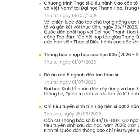
Chương trình Thạc sĩ Điều hành Cao cấp tổ
và Việt Nam” tại Đại học Thanh Hoa, Trung
Thứ tư, ngày 08/07/2026
Với chiến lược đào tạo chú trọng nâng cao
tế và gắn kết với thực tiễn, ngày 03/7/2026
Quốc dân phối hợp với Đại học Thanh Hoa t
công Tọa đàm “Cơ hội hợp tác giữa Trung Q
các học viên Thạc sĩ Điều hành cao cấp kho
Thông báo nhập học cao học K35 (2026 - 2
Thứ tư, ngày 01/07/2026
Đề án mở 5 ngành đào tạo thạc sĩ
Thứ tư, ngày 01/07/2026
Đại học Kinh tế quốc dân xây dựng và ban 
thông tin, Quản trị dịch vụ du lịch và lữ hàn
Chỉ tiêu tuyển sinh trình độ tiến sĩ đợt 2 n
Thứ sáu, ngày 26/06/2026
Căn cứ Thông báo số 1244/TB-ĐHKTQD ngày 
tiêu tuyển sinh sau đại học năm 2026; Căn cứ
Kinh tế Quốc dân thông báo chỉ tiêu tuyển 