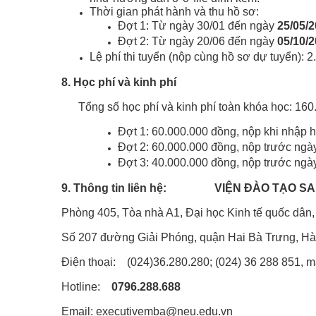
Thời gian phát hành và thu hồ sơ:
Đợt 1: Từ ngày 30/01 đến ngày
25/05/
Đợt 2: Từ ngày 20/06 đến ngày
05/10/
Lệ phí thi tuyển (nộp cùng hồ sơ dự tuyển): 
8. Học phí và kinh phí
Tổng số học phí và kinh phí toàn khóa học: 160
Đợt 1: 60.000.000 đồng, nộp khi nhập h
Đợt 2: 60.000.000 đồng, nộp trước ngà
Đợt 3: 40.000.000 đồng, nộp trước ngà
9. Thông tin liên hệ: VIỆN ĐÀO TẠO SA
Phòng 405, Tòa nhà A1, Đại học Kinh tế quốc dân,
Số 207 đường Giải Phóng, quận Hai Bà Trưng, Hà
Điện thoại: (024)36.280.280; (024) 36 288 851, m
Hotline:
07
9
6.
2
88.688
Email:
executivemba@neu.edu.vn