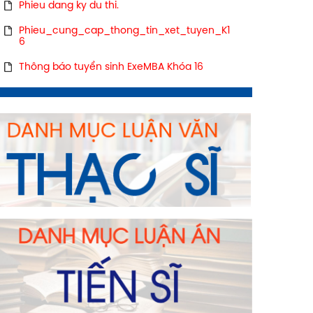
Phieu dang ky du thi.
Phieu_cung_cap_thong_tin_xet_tuyen_K1
6
Thông báo tuyển sinh ExeMBA Khóa 16
ĐĂNG KÝ TƯ VẤN