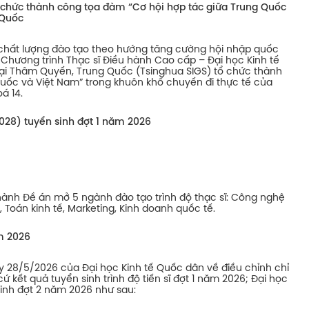
 chức thành công tọa đàm “Cơ hội hợp tác giữa Trung Quốc
 Quốc
 chất lượng đào tạo theo hướng tăng cường hội nhập quốc
, Chương trình Thạc sĩ Điều hành Cao cấp – Đại học Kinh tế
ại Thâm Quyến, Trung Quốc (Tsinghua SIGS) tổ chức thành
uốc và Việt Nam” trong khuôn khổ chuyến đi thực tế của
á 14.
028) tuyển sinh đợt 1 năm 2026
hành Đề án mở 5 ngành đào tạo trình độ thạc sĩ: Công nghệ
h, Toán kinh tế, Marketing, Kinh doanh quốc tế.
ăm 2026
28/5/2026 của Đại học Kinh tế Quốc dân về điều chỉnh chỉ
 kết quả tuyển sinh trình độ tiến sĩ đợt 1 năm 2026; Đại học
sinh đợt 2 năm 2026 như sau: