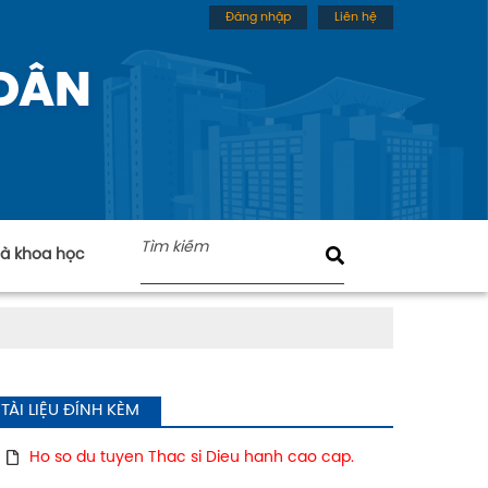
Đăng nhập
Liên hệ
 DÂN
nhà khoa học
TÀI LIỆU ĐÍNH KÈM
Ho so du tuyen Thac si Dieu hanh cao cap.