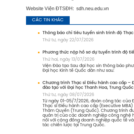
Website Viện ĐTSĐH:
sdh.neu.edu.vn
CÁC TIN KHÁC
Thông báo chỉ tiêu tuyển sinh trình độ Thạc
Thứ tư, ngày 22/07/2026
Phương thức nộp hồ sơ dự tuyển trình độ tiế
Thứ hai, ngày 13/07/2026
Viện Đào tạo Sau đại học xin thông báo phư
Đại học Kinh tế Quốc dân như sau:
Chương trình Thạc sĩ Điều hành cao cấp – 
đào tạo với Đại học Thanh Hoa, Trung Quốc
Thứ tư, ngày 08/07/2026
Từ ngày 01-05/7/2026, đoàn công tác của Đ
Thạc sĩ Điều hành cao cấp (Executive MBA) 
Thâm Quyến (Trung Quốc). Chương trình đượ
quản trị của các doanh nghiệp công nghệ hà
nối với cộng đồng doanh nghiệp quốc tế và 
tác chiến lược tại Trung Quốc.