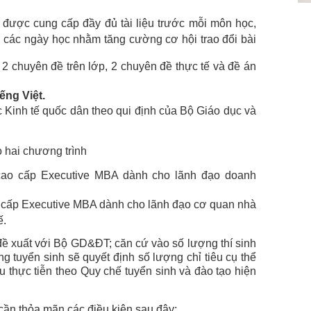
ên được cung cấp đầy đủ tài liệu trước mỗi môn học,
g các ngày học nhằm tăng cường cơ hội trao đổi bài
 2 chuyên đề trên lớp, 2 chuyên đề thực tế và đề án
iếng Việt.
 Kinh tế quốc dân theo qui định của Bộ Giáo dục và
o hai chương trình
cao cấp Executive MBA dành cho lãnh đạo doanh
o cấp Executive MBA dành cho lãnh đạo cơ quan nhà
ế.
 xuất với Bộ GD&ĐT; căn cứ vào số lượng thí sinh
ồng tuyển sinh sẽ quyết định số lượng chỉ tiêu cụ thể
 thực tiễn theo Quy chế tuyển sinh và đào tạo hiện
cần thỏa mãn các điều kiện sau đây: