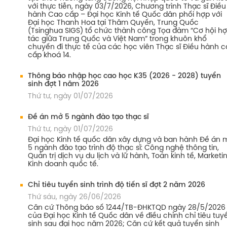
với thực tiễn, ngày 03/7/2026, Chương trình Thạc sĩ Điều
hành Cao cấp – Đại học Kinh tế Quốc dân phối hợp với
Đại học Thanh Hoa tại Thâm Quyến, Trung Quốc
(Tsinghua SIGS) tổ chức thành công Tọa đàm “Cơ hội h
tác giữa Trung Quốc và Việt Nam” trong khuôn khổ
chuyến đi thực tế của các học viên Thạc sĩ Điều hành 
cấp khoá 14.
Thông báo nhập học cao học K35 (2026 - 2028) tuyển
sinh đợt 1 năm 2026
Thứ tư, ngày 01/07/2026
Đề án mở 5 ngành đào tạo thạc sĩ
Thứ tư, ngày 01/07/2026
Đại học Kinh tế quốc dân xây dựng và ban hành Đề án 
5 ngành đào tạo trình độ thạc sĩ: Công nghệ thông tin,
Quản trị dịch vụ du lịch và lữ hành, Toán kinh tế, Marketin
Kinh doanh quốc tế.
Chỉ tiêu tuyển sinh trình độ tiến sĩ đợt 2 năm 2026
Thứ sáu, ngày 26/06/2026
Căn cứ Thông báo số 1244/TB-ĐHKTQD ngày 28/5/2026
của Đại học Kinh tế Quốc dân về điều chỉnh chỉ tiêu tuy
sinh sau đại học năm 2026; Căn cứ kết quả tuyển sinh