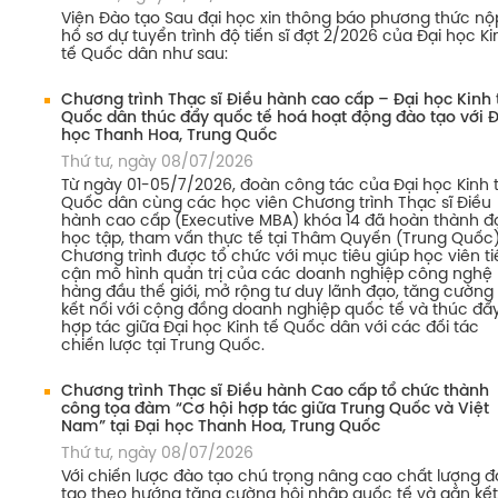
Viện Đào tạo Sau đại học xin thông báo phương thức nộ
hồ sơ dự tuyển trình độ tiến sĩ đợt 2/2026 của Đại học Ki
tế Quốc dân như sau:
Chương trình Thạc sĩ Điều hành cao cấp – Đại học Kinh 
Quốc dân thúc đẩy quốc tế hoá hoạt động đào tạo với Đ
học Thanh Hoa, Trung Quốc
Thứ tư, ngày 08/07/2026
Từ ngày 01-05/7/2026, đoàn công tác của Đại học Kinh 
Quốc dân cùng các học viên Chương trình Thạc sĩ Điều
hành cao cấp (Executive MBA) khóa 14 đã hoàn thành đ
học tập, tham vấn thực tế tại Thâm Quyến (Trung Quốc)
Chương trình được tổ chức với mục tiêu giúp học viên ti
cận mô hình quản trị của các doanh nghiệp công nghệ
hàng đầu thế giới, mở rộng tư duy lãnh đạo, tăng cường
kết nối với cộng đồng doanh nghiệp quốc tế và thúc đẩ
hợp tác giữa Đại học Kinh tế Quốc dân với các đối tác
chiến lược tại Trung Quốc.
Chương trình Thạc sĩ Điều hành Cao cấp tổ chức thành
công tọa đàm “Cơ hội hợp tác giữa Trung Quốc và Việt
Nam” tại Đại học Thanh Hoa, Trung Quốc
Thứ tư, ngày 08/07/2026
Với chiến lược đào tạo chú trọng nâng cao chất lượng 
tạo theo hướng tăng cường hội nhập quốc tế và gắn kết