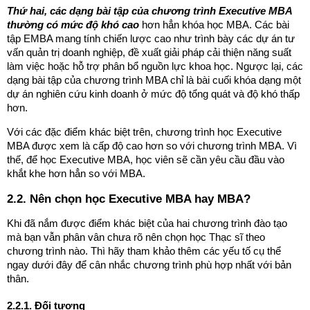
Thứ hai, các dạng bài tập của chương trình Executive MBA
thường có mức độ khó cao
hơn hẳn khóa học MBA. Các bài
tập EMBA mang tính chiến lược cao như trình bày các dự án tư
vấn quản trị doanh nghiệp, đề xuất giải pháp cải thiện năng suất
làm việc hoặc hỗ trợ phân bổ nguồn lực khoa học. Ngược lại, các
dạng bài tập của chương trình MBA chỉ là bài cuối khóa dạng một
dự án nghiên cứu kinh doanh ở mức độ tổng quát và độ khó thấp
hơn.
Với các đặc điểm khác biệt trên, chương trình học
Executive
MBA được xem là cấp độ cao hơn so với chương trình MBA. Vì
thế, để học Executive MBA, học viên sẽ cần yêu cầu đầu vào
khắt khe hơn hẳn so với MBA.
2.2. Nên chọn học Executive MBA hay MBA?
Khi đã nắm được điểm khác biệt của hai chương trình đào tạo
mà bạn vẫn phân vân chưa rõ nên chọn học Thạc sĩ theo
chương trình nào. Thì hãy tham khảo thêm các yếu tố cụ thể
ngay dưới đây để cân nhắc chương trình phù hợp nhất với bản
thân.
2.2.1. Đối tượng