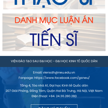
VIỆN ĐÀO TẠO SAU ĐẠI HỌC - ĐẠI HỌC KINH TẾ QUỐC DÂN
Email:
viensdh@neu.edu.vn
Fanpage:
https://www.facebook.com/gsneu/
Tầng 4, Tòa nhà A1, Đại học Kinh tế Quốc dân
207 Giải Phóng, Đồng Tâm, Quận Hai Bà Trưng, Hà Nội, Việt Nam
Điện thoại: +84. 24.36.280.280