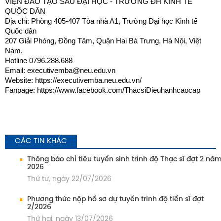
VIỆN ĐÀO TẠO SAU ĐẠI HỌC - TRƯỜNG ĐH KINH TẾ
QUỐC DÂN
Địa chỉ: Phòng 405-407 Tòa nhà A1, Trường Đại học Kinh tế
Quốc dân
207 Giải Phóng, Đồng Tâm, Quận Hai Bà Trưng, Hà Nội, Việt
Nam.
Hotline 0796.288.688
Email: executivemba@neu.edu.vn
Website: https://executivemba.neu.edu.vn/
Fanpage: https://www.facebook.com/ThacsiDieuhanhcaocap
CÁC TIN KHÁC
Thông báo chỉ tiêu tuyển sinh trình độ Thạc sĩ đợt 2 nă
2026
Thứ tư, ngày 22/07/2026
Phương thức nộp hồ sơ dự tuyển trình độ tiến sĩ đợt
2/2026
Thứ hai, ngày 13/07/2026