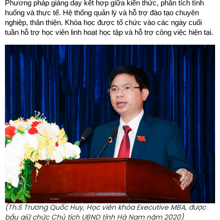
Phương pháp giảng dạy kết hợp giữa kiến thức, phân tích tình
huống và thực tế. Hệ thống quản lý và hỗ trợ đào tạo chuyên
nghiệp, thân thiện. Khóa học được tổ chức vào các ngày cuối
tuần hỗ trợ học viên linh hoạt học tập và hỗ trợ công việc hiện tại.
(Th.S Trương Quốc Huy, Học viên khóa Executive MBA, được
bầu giữ chức Chủ tịch UBND tỉnh Hà Nam năm 2020)