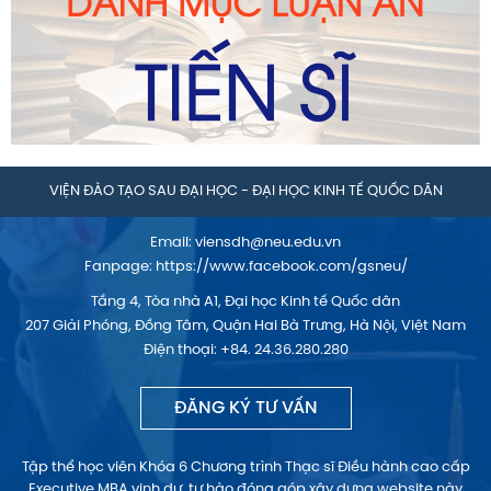
VIỆN ĐÀO TẠO SAU ĐẠI HỌC - ĐẠI HỌC KINH TẾ QUỐC DÂN
Email:
viensdh@neu.edu.vn
Fanpage:
https://www.facebook.com/gsneu/
Tầng 4, Tòa nhà A1, Đại học Kinh tế Quốc dân
207 Giải Phóng, Đồng Tâm, Quận Hai Bà Trưng, Hà Nội, Việt Nam
Điện thoại: +84. 24.36.280.280
ĐĂNG KÝ TƯ VẤN
Tập thể học viên Khóa 6 Chương trình Thạc sĩ Điều hành cao cấp
Executive MBA vinh dự, tự hào đóng góp xây dựng website này