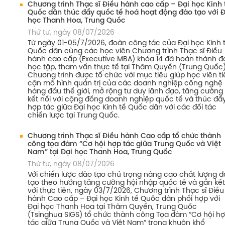
Chương trình Thạc sĩ Điều hành cao cấp – Đại học Kinh 
Quốc dân thúc đẩy quốc tế hoá hoạt động đào tạo với Đ
học Thanh Hoa, Trung Quốc
Thứ tư, ngày 08/07/2026
Từ ngày 01-05/7/2026, đoàn công tác của Đại học Kinh 
Quốc dân cùng các học viên Chương trình Thạc sĩ Điều
hành cao cấp (Executive MBA) khóa 14 đã hoàn thành đ
học tập, tham vấn thực tế tại Thâm Quyến (Trung Quốc)
Chương trình được tổ chức với mục tiêu giúp học viên ti
cận mô hình quản trị của các doanh nghiệp công nghệ
hàng đầu thế giới, mở rộng tư duy lãnh đạo, tăng cường
kết nối với cộng đồng doanh nghiệp quốc tế và thúc đẩ
hợp tác giữa Đại học Kinh tế Quốc dân với các đối tác
chiến lược tại Trung Quốc.
Chương trình Thạc sĩ Điều hành Cao cấp tổ chức thành
công tọa đàm “Cơ hội hợp tác giữa Trung Quốc và Việt
Nam” tại Đại học Thanh Hoa, Trung Quốc
Thứ tư, ngày 08/07/2026
Với chiến lược đào tạo chú trọng nâng cao chất lượng 
tạo theo hướng tăng cường hội nhập quốc tế và gắn kết
với thực tiễn, ngày 03/7/2026, Chương trình Thạc sĩ Điều
hành Cao cấp – Đại học Kinh tế Quốc dân phối hợp với
Đại học Thanh Hoa tại Thâm Quyến, Trung Quốc
(Tsinghua SIGS) tổ chức thành công Tọa đàm “Cơ hội h
tác giữa Trung Quốc và Việt Nam” trong khuôn khổ