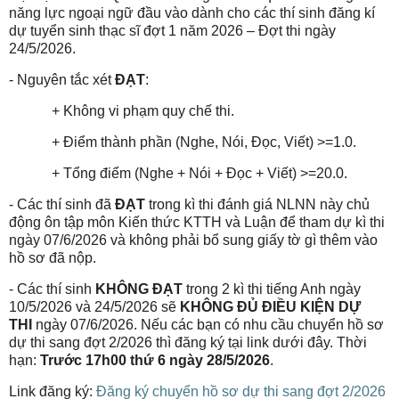
năng lực ngoại ngữ đầu vào dành cho các thí sinh đăng kí
dự tuyển sinh thạc sĩ đợt 1 năm 2026 – Đợt thi ngày
24/5/2026.
- Nguyên tắc xét
ĐẠT
:
+ Không vi phạm quy chế thi.
+ Điểm thành phần (Nghe, Nói, Đọc, Viết) >=1.0.
+ Tổng điểm (Nghe + Nói + Đọc + Viết) >=20.0.
- Các thí sinh đã
ĐẠT
trong kì thi đánh giá NLNN này chủ
động ôn tập môn Kiến thức KTTH và Luận để tham dự kì thi
ngày 07/6/2026 và không phải bổ sung giấy tờ gì thêm vào
hồ sơ đã nộp.
- Các thí sinh
KHÔNG ĐẠT
trong 2 kì thi tiếng Anh ngày
10/5/2026 và 24/5/2026 sẽ
KHÔNG ĐỦ ĐIỀU KIỆN DỰ
THI
ngày 07/6/2026. Nếu các bạn có nhu cầu chuyển hồ sơ
dự thi sang đợt 2/2026 thì đăng ký tại link dưới đây. Thời
hạn:
Trước 17h00 thứ 6 ngày 28/5/2026
.
Link đăng ký:
Đăng ký chuyển hồ sơ dự thi sang đợt 2/2026