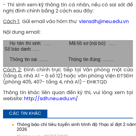
- Thí sinh xem kỹ thông tin cá nhân, nếu có sai sót đề
nghị đính chính bằng 2 cách sau đây:
Cách 1:
Gửi email vào hòm thư
viensdh@neu.edu.vn
Nội dung email:
Họ tên thí sinh: ……. Mã hồ sơ (nội bộ): …….
Số báo danh: …….
Thông tin sai: …….... Thông tin đúng: ……......
Cách 2:
Đính chính trực tiếp tại Văn phòng một cửa
(tầng G, nhà A1 – ô số 12) hoặc văn phòng Viện ĐTSĐH
(phòng 405, 407- tầng 4, nhà A1) - ĐHKTQD
Thông tin khác liên quan đến kỳ thi, vui lòng xem tại
website:
http://sdh.neu.edu.vn/
CÁC TIN KHÁC
Thông báo chỉ tiêu tuyển sinh trình độ Thạc sĩ đợt 2 nă
2026