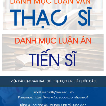
VIỆN ĐÀO TẠO SAU ĐẠI HỌC - ĐẠI HỌC KINH TẾ QUỐC DÂN
Email:
viensdh@neu.edu.vn
Fanpage:
https://www.facebook.com/gsneu/
Tầng 4, Tòa nhà A1, Đại học Kinh tế Quốc dân