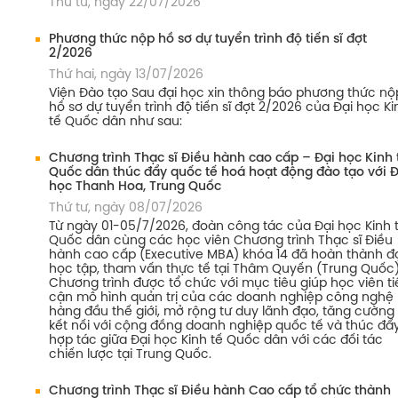
Thứ tư, ngày 22/07/2026
Phương thức nộp hồ sơ dự tuyển trình độ tiến sĩ đợt
2/2026
Thứ hai, ngày 13/07/2026
Viện Đào tạo Sau đại học xin thông báo phương thức nộ
hồ sơ dự tuyển trình độ tiến sĩ đợt 2/2026 của Đại học Ki
tế Quốc dân như sau:
Chương trình Thạc sĩ Điều hành cao cấp – Đại học Kinh 
Quốc dân thúc đẩy quốc tế hoá hoạt động đào tạo với Đ
học Thanh Hoa, Trung Quốc
Thứ tư, ngày 08/07/2026
Từ ngày 01-05/7/2026, đoàn công tác của Đại học Kinh 
Quốc dân cùng các học viên Chương trình Thạc sĩ Điều
hành cao cấp (Executive MBA) khóa 14 đã hoàn thành đ
học tập, tham vấn thực tế tại Thâm Quyến (Trung Quốc)
Chương trình được tổ chức với mục tiêu giúp học viên ti
cận mô hình quản trị của các doanh nghiệp công nghệ
hàng đầu thế giới, mở rộng tư duy lãnh đạo, tăng cường
kết nối với cộng đồng doanh nghiệp quốc tế và thúc đẩ
hợp tác giữa Đại học Kinh tế Quốc dân với các đối tác
chiến lược tại Trung Quốc.
Chương trình Thạc sĩ Điều hành Cao cấp tổ chức thành