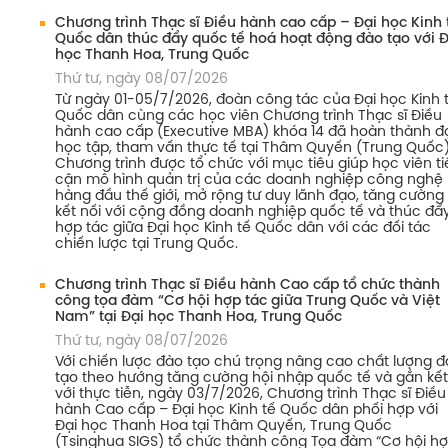
Chương trình Thạc sĩ Điều hành cao cấp – Đại học Kinh 
Quốc dân thúc đẩy quốc tế hoá hoạt động đào tạo với Đ
học Thanh Hoa, Trung Quốc
Thứ tư, ngày 08/07/2026
Từ ngày 01-05/7/2026, đoàn công tác của Đại học Kinh 
Quốc dân cùng các học viên Chương trình Thạc sĩ Điều
hành cao cấp (Executive MBA) khóa 14 đã hoàn thành đ
học tập, tham vấn thực tế tại Thâm Quyến (Trung Quốc)
Chương trình được tổ chức với mục tiêu giúp học viên ti
cận mô hình quản trị của các doanh nghiệp công nghệ
hàng đầu thế giới, mở rộng tư duy lãnh đạo, tăng cường
kết nối với cộng đồng doanh nghiệp quốc tế và thúc đẩ
hợp tác giữa Đại học Kinh tế Quốc dân với các đối tác
chiến lược tại Trung Quốc.
Chương trình Thạc sĩ Điều hành Cao cấp tổ chức thành
công tọa đàm “Cơ hội hợp tác giữa Trung Quốc và Việt
Nam” tại Đại học Thanh Hoa, Trung Quốc
Thứ tư, ngày 08/07/2026
Với chiến lược đào tạo chú trọng nâng cao chất lượng 
tạo theo hướng tăng cường hội nhập quốc tế và gắn kết
với thực tiễn, ngày 03/7/2026, Chương trình Thạc sĩ Điều
hành Cao cấp – Đại học Kinh tế Quốc dân phối hợp với
Đại học Thanh Hoa tại Thâm Quyến, Trung Quốc
(Tsinghua SIGS) tổ chức thành công Tọa đàm “Cơ hội h