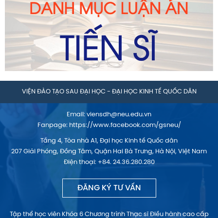
VIỆN ĐÀO TẠO SAU ĐẠI HỌC - ĐẠI HỌC KINH TẾ QUỐC DÂN
Email:
viensdh@neu.edu.vn
Fanpage:
https://www.facebook.com/gsneu/
Tầng 4, Tòa nhà A1, Đại học Kinh tế Quốc dân
207 Giải Phóng, Đồng Tâm, Quận Hai Bà Trưng, Hà Nội, Việt Nam
Điện thoại: +84. 24.36.280.280
ĐĂNG KÝ TƯ VẤN
Tập thể học viên Khóa 6 Chương trình Thạc sĩ Điều hành cao cấp