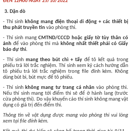
ĐẾN 12H00 NGÀY 25/10/2022
3. Dặn dò
- Thí sinh
không mang điện thoại di động + các thiết bị
thu phát truyền tin
vào phòng thi.
- Thí sinh
mang
CMTND/CCCD hoặc giấy tờ tùy thân có
ảnh
để vào phòng thi mà
không nhất thiết phải có Giấy
báo dự thi
.
- Thí sinh
mang theo bút chì + tẩy
để tô kết quả trong
phiếu trả lời trắc nghiệm. Thí sinh xem kỹ cách hướng dẫn
tô phiếu trả lời trắc nghiệm trong file đính kèm. Không
dùng bút bi, bút mực để tô phiếu.
- Thí sinh
không mang tư trang cá nhân
vào phòng thi.
Nếu thí sinh mang tới điểm thi sẽ để ở hành lang (trước
cửa phòng thi). Do vậy khuyến cáo thí sinh không mang vật
dụng có giá trị đến điểm thi.
Thông tin về vật dụng được mang vào phòng thi vui lòng
xem tại file đính kèm.