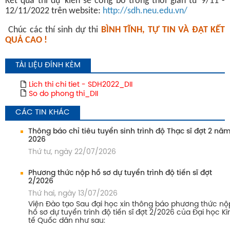
Kết quả thi dự kiến sẽ công bố trong thời gian từ 9/11 -
12/11/2022 trên website:
http://sdh.neu.edu.vn/
Chúc các thí sinh dự thi
BÌNH TĨNH, TỰ TIN VÀ ĐẠT KẾT
QUẢ CAO !
TÀI LIỆU ĐÍNH KÈM
Lich thi chi tiet - SDH2022_DII
So do phong thi_DII
CÁC TIN KHÁC
Thông báo chỉ tiêu tuyển sinh trình độ Thạc sĩ đợt 2 nă
2026
Thứ tư, ngày 22/07/2026
Phương thức nộp hồ sơ dự tuyển trình độ tiến sĩ đợt
2/2026
Thứ hai, ngày 13/07/2026
Viện Đào tạo Sau đại học xin thông báo phương thức nộ
hồ sơ dự tuyển trình độ tiến sĩ đợt 2/2026 của Đại học Ki
tế Quốc dân như sau: