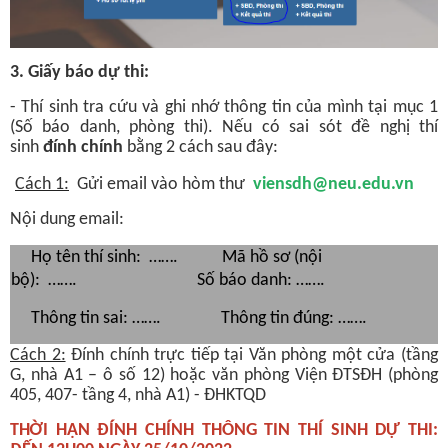
3. Giấy báo dự thi:
-
Thí sinh tra cứu và ghi nhớ thông tin của mình tại mục 1
(Số báo danh, phòng thi). Nếu có sai sót đề nghị thí
sinh
đính chính
bằng 2 cách sau đây:
Cách 1:
Gửi email vào hòm thư
viensdh@neu.edu.vn
Nội dung email:
Họ tên thí sinh: ……. Mã hồ sơ (nội
bộ): ……. Số báo danh: …….
Thông tin sai: ……. Thông tin đúng: …….
Cách 2:
Đính chính trực tiếp tại Văn phòng một cửa (tầng
G, nhà A1 – ô số 12) hoặc văn phòng Viện ĐTSĐH (phòng
405, 407- tầng 4, nhà A1) - ĐHKTQD
THỜI HẠN ĐÍNH CHÍNH THÔNG TIN THÍ SINH DỰ THI: