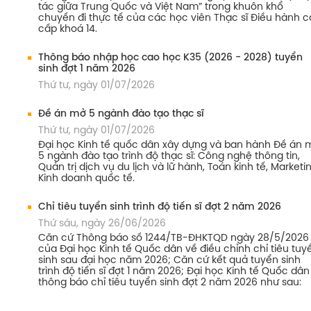
tác giữa Trung Quốc và Việt Nam” trong khuôn khổ
chuyến đi thực tế của các học viên Thạc sĩ Điều hành 
cấp khoá 14.
Thông báo nhập học cao học K35 (2026 - 2028) tuyển
sinh đợt 1 năm 2026
Thứ tư, ngày 01/07/2026
Đề án mở 5 ngành đào tạo thạc sĩ
Thứ tư, ngày 01/07/2026
Đại học Kinh tế quốc dân xây dựng và ban hành Đề án 
5 ngành đào tạo trình độ thạc sĩ: Công nghệ thông tin,
Quản trị dịch vụ du lịch và lữ hành, Toán kinh tế, Marketin
Kinh doanh quốc tế.
Chỉ tiêu tuyển sinh trình độ tiến sĩ đợt 2 năm 2026
Thứ sáu, ngày 26/06/2026
Căn cứ Thông báo số 1244/TB-ĐHKTQD ngày 28/5/2026
của Đại học Kinh tế Quốc dân về điều chỉnh chỉ tiêu tuy
sinh sau đại học năm 2026; Căn cứ kết quả tuyển sinh
trình độ tiến sĩ đợt 1 năm 2026; Đại học Kinh tế Quốc dân
thông báo chỉ tiêu tuyển sinh đợt 2 năm 2026 như sau: