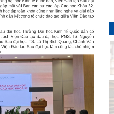
ờng đại học Kinh tế quốc dân, Viện Đào tạo Sau đại
 gặp mặt với Ban cán sự các lớp Cao học Khóa 32.
h học tập toàn khóa cũng như lắng nghe và giải đáp
ính gắn kết trong tổ chức đào tạo giữa Viện Đào tạo
au đại học Trường Đại học Kinh tế Quốc dân có
rách Viện Đào tạo Sau đại học; PGS. TS. Nguyễn
ạo Sau đại học; TS. Lã Thị Bích Quang, Chánh Văn
 Viện Đào tạo Sau đại học làm công tác chủ nhiệm
p.