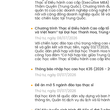
Thạc sĩ Điều hành cao cấp (Executive MBA) 
Thâm Quyến (Trung Quốc). Chương trình đượ
quản trị của các doanh nghiệp công nghệ hà
nối với cộng đồng doanh nghiệp quốc tế và 
tác chiến lược tại Trung Quốc.
Chương trình Thạc sĩ Điều hành Cao cấp tổ
và Việt Nam” tại Đại học Thanh Hoa, Trung
Thứ tư, ngày 08/07/2026
Với chiến lược đào tạo chú trọng nâng cao
tế và gắn kết với thực tiễn, ngày 03/7/2026
Quốc dân phối hợp với Đại học Thanh Hoa t
công Tọa đàm “Cơ hội hợp tác giữa Trung Q
các học viên Thạc sĩ Điều hành cao cấp kho
Thông báo nhập học cao học K35 (2026 - 2
Thứ tư, ngày 01/07/2026
Đề án mở 5 ngành đào tạo thạc sĩ
Thứ tư, ngày 01/07/2026
Đại học Kinh tế quốc dân xây dựng và ban 
thông tin, Quản trị dịch vụ du lịch và lữ hàn