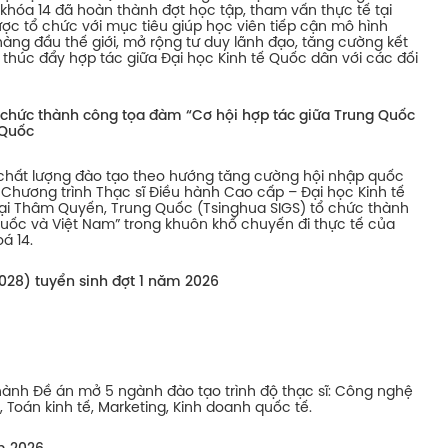
khóa 14 đã hoàn thành đợt học tập, tham vấn thực tế tại
c tổ chức với mục tiêu giúp học viên tiếp cận mô hình
ng đầu thế giới, mở rộng tư duy lãnh đạo, tăng cường kết
thúc đẩy hợp tác giữa Đại học Kinh tế Quốc dân với các đối
 chức thành công tọa đàm “Cơ hội hợp tác giữa Trung Quốc
 Quốc
 chất lượng đào tạo theo hướng tăng cường hội nhập quốc
, Chương trình Thạc sĩ Điều hành Cao cấp – Đại học Kinh tế
ại Thâm Quyến, Trung Quốc (Tsinghua SIGS) tổ chức thành
uốc và Việt Nam” trong khuôn khổ chuyến đi thực tế của
á 14.
028) tuyển sinh đợt 1 năm 2026
hành Đề án mở 5 ngành đào tạo trình độ thạc sĩ: Công nghệ
h, Toán kinh tế, Marketing, Kinh doanh quốc tế.