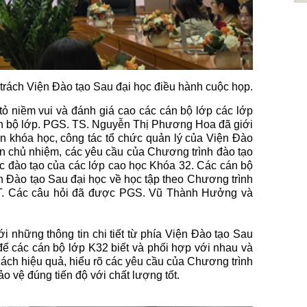
rách Viện Đào tạo Sau đại học điều hành cuộc họp.
ỏ niềm vui và đánh giá cao các cán bộ lớp các lớp
án bộ lớp. PGS. TS. Nguyễn Thị Phương Hoa đã giới
àn khóa học, công tác tổ chức quản lý của Viện Đào
iên chủ nhiệm, các yêu cầu của Chương trình đào tạo
c đào tạo của các lớp cao học Khóa 32. Các cán bộ
n Đào tạo Sau đại học về học tập theo Chương trình
ĐT. Các câu hỏi đã được PGS. Vũ Thành Hưởng và
ới những thông tin chi tiết từ phía Viện Đào tạo Sau
 để các cán bộ lớp K32 biết và phối hợp với nhau và
cách hiệu quả, hiểu rõ các yêu cầu của Chương trình
ảo vệ đúng tiến độ với chất lượng tốt.