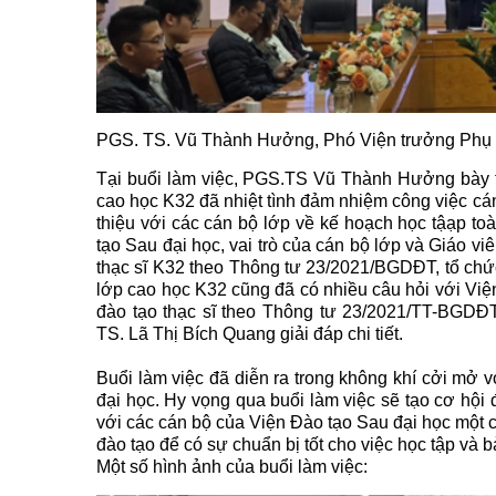
PGS. TS. Vũ Thành Hưởng, Phó Viện trưởng Phụ t
Tại buổi làm việc, PGS.TS Vũ Thành Hưởng bày t
cao học K32 đã nhiệt tình đảm nhiệm công việc c
thiệu với các cán bộ lớp về kế hoạch học tậạp to
tạo Sau đại học, vai trò của cán bộ lớp và Giáo v
thạc sĩ K32 theo Thông tư 23/2021/BGDĐT, tổ chứ
lớp cao học K32 cũng đã có nhiều câu hỏi với Việ
đào tạo thạc sĩ theo Thông tư 23/2021/TT-BGD
TS. Lã Thị Bích Quang giải đáp chi tiết.
Buổi làm việc đã diễn ra trong không khí cởi mở v
đại học. Hy vọng qua buổi làm việc sẽ tạo cơ hội
với các cán bộ của Viện Đào tạo Sau đại học một 
đào tạo để có sự chuẩn bị tốt cho việc học tập và b
Một số hình ảnh của buổi làm việc: