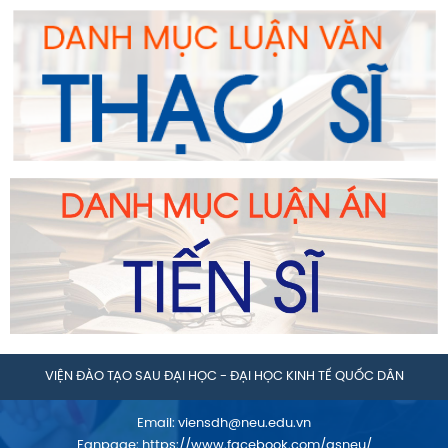
VIỆN ĐÀO TẠO SAU ĐẠI HỌC - ĐẠI HỌC KINH TẾ QUỐC DÂN
Email:
viensdh@neu.edu.vn
Fanpage:
https://www.facebook.com/gsneu/