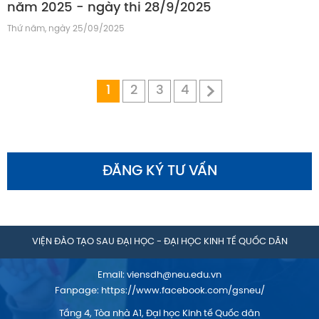
năm 2025 - ngày thi 28/9/2025
Thứ năm, ngày 25/09/2025
1
2
3
4
ĐĂNG KÝ TƯ VẤN
VIỆN ĐÀO TẠO SAU ĐẠI HỌC - ĐẠI HỌC KINH TẾ QUỐC DÂN
Email:
viensdh@neu.edu.vn
Fanpage:
https://www.facebook.com/gsneu/
Tầng 4, Tòa nhà A1, Đại học Kinh tế Quốc dân