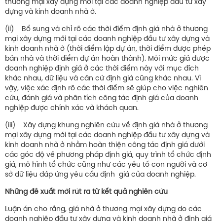
thương mại xây dựng mới tại các doanh nghiệp đầu tư xây
dựng và kinh doanh nhà ở.
(ii) Bổ sung và chỉ rõ các thời điểm định giá nhà ở thương
mại xây dựng mới tại các doanh nghiệp đầu tư xây dựng và
kinh doanh nhà ở (thời điểm lập dự án, thời điểm được phép
bán nhà và thời điểm dự án hoàn thành). Mỗi mức giá được
doanh nghiệp định giá ở các thời điểm này với mục đích
khác nhau, dữ liệu và căn cứ định giá cũng khác nhau. Vì
vậy, việc xác định rõ các thời điểm sẽ giúp cho việc nghiên
cứu, đánh giá và phân tích công tác định giá của doanh
nghiệp được chính xác và khách quan.
(iii) Xây dựng khung nghiên cứu về định giá nhà ở thương
mại xây dựng mới tại các doanh nghiệp đầu tư xây dựng và
kinh doanh nhà ở nhằm hoàn thiện công tác định giá dưới
các góc độ về phương pháp định giá, quy trình tổ chức định
giá, mô hình tổ chức cũng như các yếu tố con người và cơ
sở dữ liệu đáp ứng yêu cầu định giá của doanh nghiệp.
Những đề xuất mới rút ra từ kết quả nghiên cứu
Luận án cho rằng, giá nhà ở thương mại xây dựng do các
doanh nghiệp đầu tư xây dựng và kinh doanh nhà ở định giá