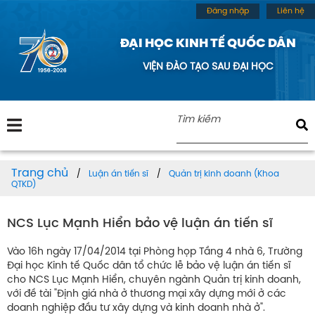
Đăng nhập
Liên hệ
ĐẠI HỌC KINH TẾ QUỐC DÂN
VIỆN ĐÀO TẠO SAU ĐẠI HỌC
Trang chủ
Luận án tiến sĩ
Quản trị kinh doanh (Khoa
QTKD)
NCS Lục Mạnh Hiển bảo vệ luận án tiến sĩ
Vào 16h ngày 17/04/2014 tại Phòng họp Tầng 4 nhà 6, Trường
Đại học Kinh tế Quốc dân tổ chức lễ bảo vệ luận án tiến sĩ
cho NCS Lục Mạnh Hiển, chuyên ngành Quản trị kinh doanh,
với đề tài "Định giá nhà ở thương mại xây dựng mới ở các
doanh nghiệp đầu tư xây dựng và kinh doanh nhà ở".