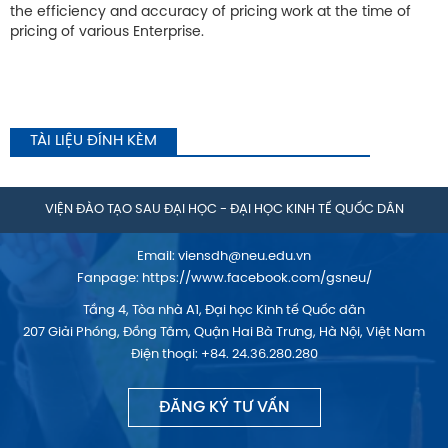
the efficiency and accuracy of pricing work at the time of
pricing of various Enterprise.
TÀI LIỆU ĐÍNH KÈM
VIỆN ĐÀO TẠO SAU ĐẠI HỌC - ĐẠI HỌC KINH TẾ QUỐC DÂN
Email:
viensdh@neu.edu.vn
Fanpage:
https://www.facebook.com/gsneu/
Tầng 4, Tòa nhà A1, Đại học Kinh tế Quốc dân
207 Giải Phóng, Đồng Tâm, Quận Hai Bà Trưng, Hà Nội, Việt Nam
Điện thoại: +84. 24.36.280.280
ĐĂNG KÝ TƯ VẤN