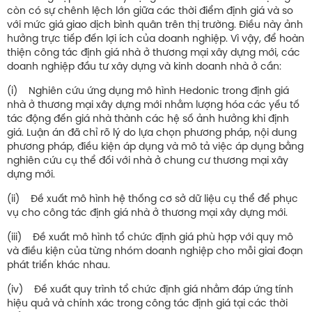
còn có sự chênh lệch lớn giữa các thời điểm định giá và so
với mức giá giao dịch bình quân trên thị trường. Điều này ảnh
hưởng trực tiếp đến lợi ích của doanh nghiệp. Vì vậy, để hoàn
thiện công tác định giá nhà ở thương mại xây dựng mới, các
doanh nghiệp đầu tư xây dựng và kinh doanh nhà ở cần:
(i) Nghiên cứu ứng dụng mô hình Hedonic trong định giá
nhà ở thương mại xây dựng mới nhằm lượng hóa các yếu tố
tác động đến giá nhà thành các hệ số ảnh hưởng khi định
giá. Luận án đã chỉ rõ lý do lựa chọn phương pháp, nội dung
phương pháp, điều kiện áp dụng và mô tả việc áp dụng bằng
nghiên cứu cụ thể đối với nhà ở chung cư thương mại xây
dựng mới.
(ii) Đề xuất mô hình hệ thống cơ sở dữ liệu cụ thể để phục
vụ cho công tác định giá nhà ở thương mại xây dựng mới.
(iii) Đề xuất mô hình tổ chức định giá phù hợp với quy mô
và điều kiện của từng nhóm doanh nghiệp cho mỗi giai đoạn
phát triển khác nhau.
(iv) Đề xuất quy trình tổ chức định giá nhằm đáp ứng tính
hiệu quả và chính xác trong công tác định giá tại các thời