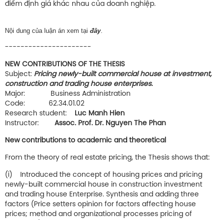
điểm định giá khác nhau của doanh nghiệp.
Nội dung của luận án xem tại
đây
.
----------------------
NEW CONTRIBUTIONS OF THE THESIS
Subject:
Pricing newly-built commercial house at investment,
construction and trading house enterprises.
Major: Business Administration
Code: 62.34.01.02
Research student:
Luc Manh Hien
Instructor:
Assoc. Prof. Dr. Nguyen The Phan
New contributions to academic and theoretical
From the theory of real estate pricing, the Thesis shows that:
(i) Introduced the concept of housing prices and pricing
newly-built commercial house in construction investment
and trading house Enterprise. Synthesis and adding three
factors (Price setters opinion for factors affecting house
prices; method and organizational processes pricing of