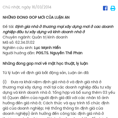
Chủ nhật, ngày 16/03/2014
NHỮNG ĐÓNG GÓP MỚI CỦA LUẬN ÁN
Đề tài:
Định giá nhà ở thương mại xây dựng mới ở các doanh
nghiệp đầu tư xây dựng và kinh doanh nhà ở
Chuyên ngành: Quản trị kinh doanh
Mã số: 62.34.01.02
Nghiên cứu sinh:
Lục Mạnh Hiển
Người hướng dẫn:
PGS.TS. Nguyễn Thế Phán
Những đóng góp mới về mặt học thuật, lý luận
Từ lý luận về định giá bất động sản, Luận án đã:
(i) Đưa ra khái niệm định giá nhà ở và định giá nhà ở
thương mại xây dựng mới tại các doanh nghiệp đầu tư xây
dựng và kinh doanh nhà ở. Tổng hợp và bổ sung thêm 03 yếu
tố (Quan điểm của người định giá đối với các nhân tố ảnh
hưởng đến giá nhà ở; Cách thức và quy trình tổ chức định
giá của doanh nghiệp; Hệ thống thông tin định giá của
doanh nghiệp) ảnh hưởng đến công tác định giá nhà ở