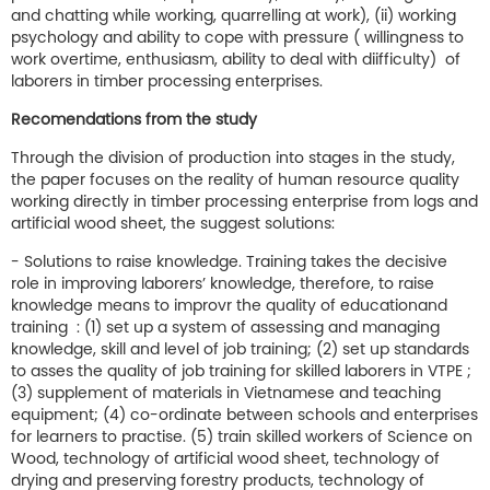
and chatting while working, quarrelling at work), (ii) working
psychology and ability to cope with pressure ( willingness to
work overtime, enthusiasm, ability to deal with diifficulty) of
laborers in timber processing enterprises.
Recomendations from the study
Through the division of production into stages in the study,
the paper focuses on the reality of human resource quality
working directly in timber processing enterprise from logs and
artificial wood sheet, the suggest solutions:
- Solutions to raise knowledge. Training takes the decisive
role in improving laborers’ knowledge, therefore, to raise
knowledge means to improvr the quality of educationand
training : (1) set up a system of assessing and managing
knowledge, skill and level of job training; (2) set up standards
to asses the quality of job training for skilled laborers in VTPE ;
(3) supplement of materials in Vietnamese and teaching
equipment; (4) co-ordinate between schools and enterprises
for learners to practise. (5) train skilled workers of Science on
Wood, technology of artificial wood sheet, technology of
drying and preserving forestry products, technology of