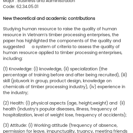
Major : Business and Administration
Code: 62.34.05.01
New theoretical and academic contributions
Studying human resource to raise the quality of human
resource in Vietnam’s timber processing enterprises, the
paper has highlighted the components of the quality and
suggested a system of criteria to assess the quality of
human resource applied to timber processing enterprises,
including:
(1) Knowledge: (i) knowledge, (ii) specialization (the
percentage of training before and after being recruited), (iii)
skill (job,work in group, product design, knowledge on
chemicals of timber processing industry), (iv) experience in
the industry;
(2) Health: (i) physical aspects (age, height,weight) and (ii)
health (industry’s popular diseases, illness, frequency of
hospitalization, level of weight lose, frequency of accidents);
(3) Attitude: (i) Working attitude (frequency of absence,
permission for leave, impunctuality, truancy, meeting friends