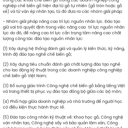
trong các khâu chế biến gỗ trong các doanh nghiệp công
nghiệp chế biến gỗ hiện đại từ gỗ tự nhiên (gỗ tròn hoặc gỗ
xẻ) và từ ván ép nhân tạo, từ đó đưa ra các nhóm giải pháp:
- Nhóm giải pháp nâng cao trí lực nguồn nhân lực. Đào tạo
giữ vai trò quyết định trong việc nâng cao trí lực nguồn nhân
lực do đó, để nâng cao trí lực cần trọng tâm nâng cao chất
lượng công tác đào tạo nguồn nhân lực:
(1) Xây dựng hệ thống đánh giá và quản lý kiến thức, kỹ năng,
trình độ đào tạo nghề chế biến gỗ;
(2) Xây dựng tiêu chuẩn đánh giá chất lượng đào tạo nghề
cho lao động kỹ thuật trong các doanh nghiệp công nghiệp
chế biến gỗ Việt Nam;
(3) Bổ sung giáo trình Công nghệ chế biến gỗ bằng tiếng Việt
và trang thiết bị phục vụ đào tạo đồng bộ giữa các bộ môn;
(4) Phối hợp giữa doanh nghiệp và nhà trường để người học
có điều kiện thực hành thực tế.
(5) Đào tạo công nhân kỹ thuật về: Khoa học gỗ, Công nghệ
ván nhân tạo, Công nghệ sấy và bảo quản lâm sản, Công