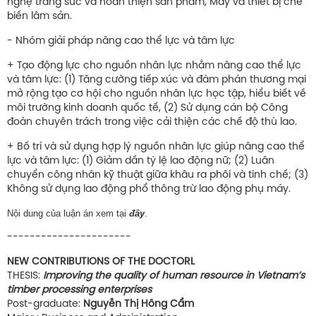
nghệ trang sức và hoàn thiện sản phẩm, Máy và thiết bị chế
biến lâm sản.
- Nhóm giải pháp nâng cao thể lực và tâm lực
+ Tạo động lực cho nguồn nhân lực nhằm nâng cao thể lực
và tâm lực: (1) Tăng cường tiếp xúc và đàm phán thương mại
mở rộng tạo cơ hội cho nguồn nhân lực học tập, hiểu biết về
môi trường kinh doanh quốc tế, (2) Sử dụng cán bộ Công
đoàn chuyên trách trong việc cải thiện các chế độ thù lao.
+ Bố trí và sử dụng hợp lý nguồn nhân lực giúp nâng cao thể
lực và tâm lực: (1) Giảm dần tỷ lệ lao động nữ; (2) Luân
chuyển công nhân kỹ thuật giữa khâu ra phôi và tinh chế; (3)
Không sử dụng lao động phổ thông trừ lao động phụ máy.
Nội dung của luận án xem tại
đây
.
----------------------
NEW CONTRIBUTIONS OF THE DOCTORL
THESIS:
Improving the quality of human resource in Vietnam’s
timber processing enterprises
Post-graduate:
Nguyễn Thị Hồng Cẩm