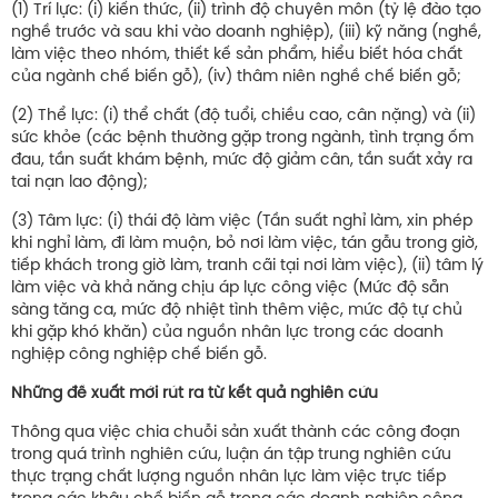
(1) Trí lực: (i) kiến thức, (ii) trình độ chuyên môn (tỷ lệ đào tạo
nghề trước và sau khi vào doanh nghiệp), (iii) kỹ năng (nghề,
làm việc theo nhóm, thiết kế sản phẩm, hiểu biết hóa chất
của ngành chế biến gỗ), (iv) thâm niên nghề chế biến gỗ;
(2) Thể lực: (i) thể chất (độ tuổi, chiều cao, cân nặng) và (ii)
sức khỏe (các bệnh thường gặp trong ngành, tình trạng ốm
đau, tần suất khám bệnh, mức độ giảm cân, tần suất xảy ra
tai nạn lao động);
(3) Tâm lực: (i) thái độ làm việc (Tần suất nghỉ làm, xin phép
khi nghỉ làm, đi làm muộn, bỏ nơi làm việc, tán gẫu trong giờ,
tiếp khách trong giờ làm, tranh cãi tại nơi làm việc), (ii) tâm lý
làm việc và khả năng chịu áp lực công việc (Mức độ sẵn
sàng tăng ca, mức độ nhiệt tình thêm việc, mức độ tự chủ
khi gặp khó khăn) của nguồn nhân lực trong các doanh
nghiệp công nghiệp chế biến gỗ.
Những đề xuất mới rút ra từ kết quả nghiên cứu
Thông qua việc chia chuỗi sản xuất thành các công đoạn
trong quá trình nghiên cứu, luận án tập trung nghiên cứu
thực trạng chất lượng nguồn nhân lực làm việc trực tiếp