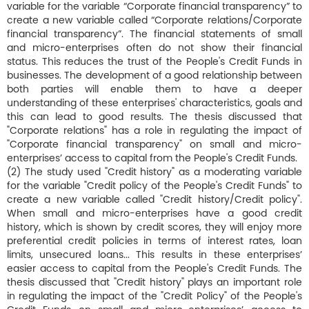
variable for the variable “Corporate financial transparency” to
create a new variable called “Corporate relations/Corporate
financial transparency”. The financial statements of small
and micro-enterprises often do not show their financial
status. This reduces the trust of the People's Credit Funds in
businesses. The development of a good relationship between
both parties will enable them to have a deeper
understanding of these enterprises' characteristics, goals and
this can lead to good results. The thesis discussed that
"Corporate relations" has a role in regulating the impact of
"Corporate financial transparency" on small and micro-
enterprises’ access to capital from the People's Credit Funds.
(2) The study used "Credit history" as a moderating variable
for the variable "Credit policy of the People's Credit Funds" to
create a new variable called "Credit history/Credit policy".
When small and micro-enterprises have a good credit
history, which is shown by credit scores, they will enjoy more
preferential credit policies in terms of interest rates, loan
limits, unsecured loans... This results in these enterprises’
easier access to capital from the People's Credit Funds. The
thesis discussed that "Credit history" plays an important role
in regulating the impact of the "Credit Policy" of the People's