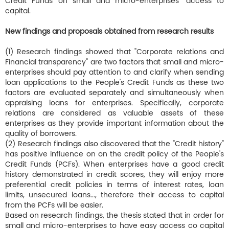
Credit Funds on small and micro-enterprises’ access to
capital.
New findings and proposals obtained from research results
(1) Research findings showed that "Corporate relations and
Financial transparency" are two factors that small and micro-
enterprises should pay attention to and clarify when sending
loan applications to the People's Credit Funds as these two
factors are evaluated separately and simultaneously when
appraising loans for enterprises. Specifically, corporate
relations are considered as valuable assets of these
enterprises as they provide important information about the
quality of borrowers.
(2) Research findings also discovered that the "Credit history"
has positive influence on on the credit policy of the People's
Credit Funds (PCFs). When enterprises have a good credit
history demonstrated in credit scores, they will enjoy more
preferential credit policies in terms of interest rates, loan
limits, unsecured loans..., therefore their access to capital
from the PCFs will be easier.
Based on research findings, the thesis stated that in order for
small and micro-enterprises to have easy access co capital