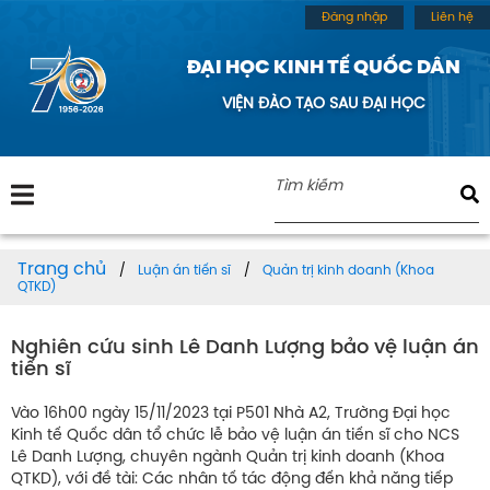
Đăng nhập
Liên hệ
ĐẠI HỌC KINH TẾ QUỐC DÂN
VIỆN ĐÀO TẠO SAU ĐẠI HỌC
Trang chủ
Luận án tiến sĩ
Quản trị kinh doanh (Khoa
QTKD)
Nghiên cứu sinh Lê Danh Lượng bảo vệ luận án
tiến sĩ
Vào 16h00 ngày 15/11/2023 tại P501 Nhà A2, Trường Đại học
Kinh tế Quốc dân tổ chức lễ bảo vệ luận án tiến sĩ cho NCS
Lê Danh Lượng, chuyên ngành Quản trị kinh doanh (Khoa
QTKD), với đề tài: Các nhân tố tác động đến khả năng tiếp