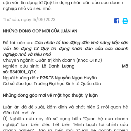
cận vốn tín dụng từ Quỹ tín dụng nhân dân của các doanh
nghiệp nhỏ và siêu nhỏ.
Thứ sáu, ngày 15/09/2023
NHỮNG ĐÓNG GÓP MỚI CỦA LUẬN ÁN
Đề tài luận án:
Các nhân tố tác động đến khả năng tiếp cận
vốn tín dụng từ Quỹ tín dụng nhân dân của các doanh
nghiệp nhỏ và siêu nhỏ
Chuyên ngành: Quản trị kinh doanh (Khoa QTKD)
Nghiên cứu sinh:
Lê Danh Lượng Mã
số: 9340101_QTK
Người hướng dẫn:
PGS.TS Nguyễn Ngọc Huyền
Cơ sở đào tạo: Trường Đại học Kinh tế Quốc dân
Những đóng góp mới về mặt học thuật, lý luận
Luận án đã đề xuất, kiểm định và phát hiện 2 mối quan hệ
điều tiết mới là:
(1) Nghiên cứu này đã sử dụng biến “Quan hệ của doanh
nghiệp” làm biến điều tiết biến “Minh bạch tài chính của
doanh nghiệp” tạo ra biến mới “Quan hệ doanh nghiệp