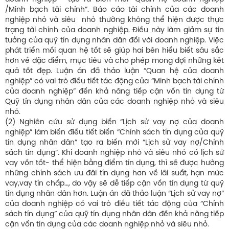
/Minh bạch tài chính”. Báo cáo tài chính của các doanh
nghiệp nhỏ và siêu nhỏ thường không thể hiện được thực
trạng tài chính của doanh nghiệp. Điều này làm giảm sự tin
tưởng của quỹ tín dụng nhân dân đối với doanh nghiệp. Việc
phát triển mối quan hệ tốt sẽ giúp hai bên hiểu biết sâu sắc
hơn về đặc điểm, mục tiêu và cho phép mong đợi những kết
quả tốt đẹp. Luận án đã thảo luận “Quan hệ của doanh
nghiệp” có vai trò điều tiết tác động của “Minh bạch tài chính
của doanh nghiệp” đến khả năng tiếp cận vốn tín dụng từ
Quỹ tín dụng nhân dân của các doanh nghiệp nhỏ và siêu
nhỏ.
(2) Nghiên cứu sử dụng biến “Lịch sử vay nợ của doanh
nghiệp” làm biến điều tiết biến “Chính sách tín dụng của quỹ
tín dụng nhân dân” tạo ra biến mới “Lịch sử vay nợ/Chính
sách tín dụng”. Khi doanh nghiệp nhỏ và siêu nhỏ có lịch sử
vay vốn tốt- thể hiện bằng điểm tín dụng, thì sẽ được hưởng
những chính sách ưu đãi tín dụng hơn về lãi suất, hạn mức
vay,vay tín chấp…, do vậy sẽ dễ tiếp cận vốn tín dụng từ quỹ
tín dụng nhân dân hơn. Luận án đã thảo luận “Lịch sử vay nợ”
của doanh nghiệp có vai trò điều tiết tác động của “Chính
sách tín dụng” của quỹ tín dụng nhân dân đến khả năng tiếp
cận vốn tín dụng của các doanh nghiệp nhỏ và siêu nhỏ.