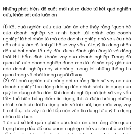
Những phát hiện, đề xuất mới rút ra được từ kết quả nghiên
cứu, khảo sát của luận án
(1) Kết quả nghiên cứu của luận án cho thấy rằng “quan hệ
của doanh nghiệp và minh bạch tài chính của doanh
nghiệp” là hai nhân tố mà các doanh nghiệp nhỏ và siêu nhỏ
nên chú ý làm rõ khi gửi hồ sơ vay vốn tới quỹ tín dụng nhân
dân vì hai nhân tố này đều được đánh giá riêng lẻ và đồng
thời khi thẩm định khoản vay của doanh nghiệp. Trong đó
quan hệ của doanh nghiệp được xem là tài sản quý giá của
các doanh nghiệp này vì chúng mang lại những thông tin
quan trọng về chất lượng người đi vay.
(2) Kết quả nghiên cứu cũng chỉ ra rằng “lịch sử vay nợ của
doanh nghiệp” tác động dương đến chính sách tín dụng của
quỹ tín dụng nhân dân. Khi doanh nghiệp có lịch sử vay vốn
tốt- thể hiện bằng điểm tín dụng, thì sẽ được hưởng những
chính sách ưu đãi tín dụng hơn về lãi suất, hạn mức vay, vay
tín chấp,… do vậy sẽ dễ tiếp cận vốn tín dụng từ quỹ tín dụng
nhân dân hơn.
Trên cơ sở kết quả nghiên cứu, luận án cho rằng điều quan
trọng hàng đầu để các doanh nghiệp nhỏ và siêu nhỏ có thể