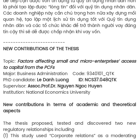
dễ tiếp cận được vốn tín dụng từ quỹ tín dụng nhân dân hơn
là phải tạo lập được “lòng tin” đối với quỹ tín dụng nhân dân.
Các doanh nghiệp này cần chú trọng hơn nữa xây dựng mối
quan hệ, tạo lập một lịch sử tín dụng tốt với Quỹ tín dụng
nhân dân và các tổ chức khác để trở thành người vay đáng
tín cậy thì sẽ dễ được chấp nhận khi vay vốn.
-------------------------
NEW CONTRIBUTIONS OF THE THESIS
Topic:
Factors affecting small and micro-enterprises’ access
to capital from the PCFs
Major: Business Administration Code: 9340101_QTK
PhD candidate:
Le Danh Luong ID: NCS37.048QTK
Supervisor:
Assoc.Prof.Dr. Nguyen Ngoc Huyen
Institution: National Economics University
New contributions in terms of academic and theoretical
aspects
The thesis proposed, tested and discovered two new
regulatory relationships including
(1) This study used “Corporate relations” as a moderating