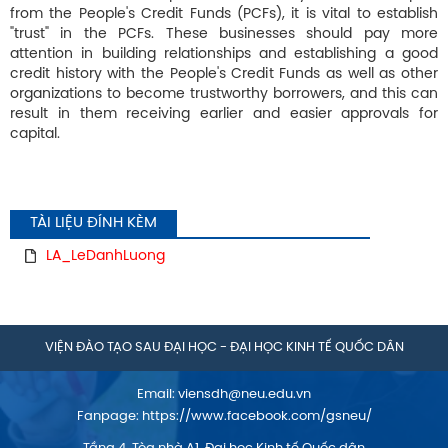
from the People's Credit Funds (PCFs), it is vital to establish
"trust" in the PCFs. These businesses should pay more
attention in building relationships and establishing a good
credit history with the People's Credit Funds as well as other
organizations to become trustworthy borrowers, and this can
result in them receiving earlier and easier approvals for
capital.
TÀI LIỆU ĐÍNH KÈM
LA_LeDanhLuong
VIỆN ĐÀO TẠO SAU ĐẠI HỌC - ĐẠI HỌC KINH TẾ QUỐC DÂN
Email:
viensdh@neu.edu.vn
Fanpage:
https://www.facebook.com/gsneu/