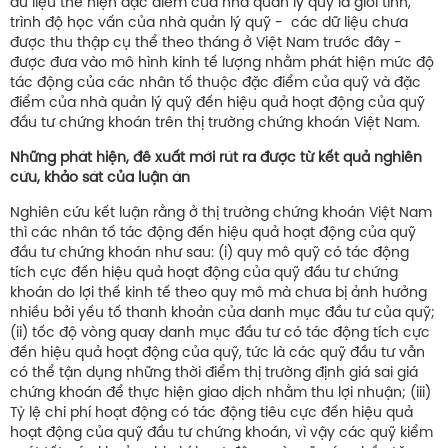
dữ liệu thể hiện đặc điểm của nhà quản lý quỹ là giới tính,
trình độ học vấn của nhà quản lý quỹ - các dữ liệu chưa
được thu thập cụ thể theo tháng ở Việt Nam trước đây -
được đưa vào mô hình kinh tế lượng nhằm phát hiện mức độ
tác động của các nhân tố thuộc đặc điểm của quỹ và đặc
điểm của nhà quản lý quỹ đến hiệu quả hoạt động của quỹ
đầu tư chứng khoán trên thị trường chứng khoán Việt Nam.
Những phát hiện, đề xuất mới rút ra được từ kết quả nghiên
cứu, khảo sát của luận án
Nghiên cứu kết luận rằng ở thị trường chứng khoán Việt Nam
thì các nhân tố tác động đến hiệu quả hoạt động của quỹ
đầu tư chứng khoán như sau: (i) quy mô quỹ có tác động
tích cực đến hiệu quả hoạt động của quỹ đầu tư chứng
khoán do lợi thế kinh tế theo quy mô mà chưa bị ảnh hưởng
nhiều bởi yếu tố thanh khoản của danh mục đầu tư của quỹ;
(ii) tốc độ vòng quay danh mục đầu tư có tác động tích cực
đến hiệu quả hoạt động của quỹ, tức là các quỹ đầu tư vẫn
có thể tận dụng những thời điểm thị trường định giá sai giá
chứng khoán để thực hiện giao dịch nhằm thu lợi nhuận; (iii)
Tỷ lệ chi phí hoạt động có tác động tiêu cực đến hiệu quả
hoạt động của quỹ đầu tư chứng khoán, vì vậy các quỹ kiểm