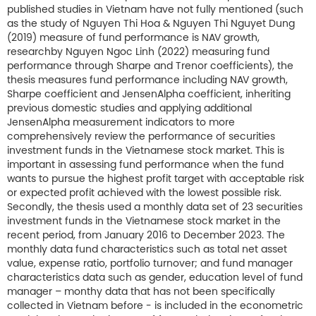
published studies in Vietnam have not fully mentioned (such
as the study of Nguyen Thi Hoa & Nguyen Thi Nguyet Dung
(2019) measure of fund performance is NAV growth,
researchby Nguyen Ngoc Linh (2022) measuring fund
performance through Sharpe and Trenor coefficients), the
thesis measures fund performance including NAV growth,
Sharpe coefficient and JensenAlpha coefficient, inheriting
previous domestic studies and applying additional
JensenAlpha measurement indicators to more
comprehensively review the performance of securities
investment funds in the Vietnamese stock market. This is
important in assessing fund performance when the fund
wants to pursue the highest profit target with acceptable risk
or expected profit achieved with the lowest possible risk.
Secondly, the thesis used a monthly data set of 23 securities
investment funds in the Vietnamese stock market in the
recent period, from January 2016 to December 2023. The
monthly data fund characteristics such as total net asset
value, expense ratio, portfolio turnover; and fund manager
characteristics data such as gender, education level of fund
manager – monthy data that has not been specifically
collected in Vietnam before - is included in the econometric