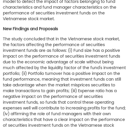
model to detect the impact of factors belonging to fund
characteristics and fund manager characteristics on the
performance of securities investment funds on the
Vietnamese stock market.
New Findings and Proposals
The study concluded that in the Vietnamese stock market,
the factors affecting the performance of securities
investment funds are as follows: (i) Fund size has a positive
impact on the performance of securities investment funds
due to the economic advantage of scale without being
much affected by the liquidity factor of the fund's investment
portfolio; (ii) Portfolio turnover has a positive impact on the
fund performance, meaning that investment funds can still
take advantage when the market misprices securities to
make transactions to gain profits; (iii) Expense ratio has a
negative impact on the performance of securities
investment funds, so funds that control these operating
expenses well will contribute to increasing profits for the fund;
(iv) affirming the role of fund managers with their own
characteristics that have a clear impact on the performance
of securities investment funds on the Vietnamese stock