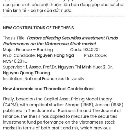
các giao dịch của quỹ thuận tiện hơn đóng góp cho sự phát
triển kinh tế - xã hội của đất nước.
-----------------------------------------------------
-----------
NEW CONTRIBUTIONS OF THE THESIS
Thesis Title:
Factors affecting Securities Investment Funds
Performance on the Vietnamese Stock market
Major: Finance – Banking Code: 9340201
Ph.D. Candidate:
Nguyen Hong Nga
Ph.D. Code:
NCS40.23TC
Supervisor:
1. Assoc. Prof.Dr. Nguyen Thi Minh Hue; 2. Dr.
Nguyen Quang Thuong
Institution: National Economics University
New Academic and Theoretical Contributions
Firstly, based on the Capital Asset Pricing Model theory
(CAPM), with empirical studies: Sharpe (1966), Jensen (1968)
published in The Journal of Businessthe and The Journal of
Finance, the thesis has applied to measure the securities
investment fund performance on the Vietnamese stock
market in terms of both profit and risk, which previous