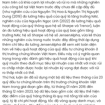
Nam trên cả khía cạnh lợi nhuận và rủi ro mà những nghiên
cứu công bố tại Việt Nam trước đây chưa đề cập đầy đủ
(như nghiên cứu của Nguyễn Thị Hoa & Nguyễn Thị Nguyệt
Dung (2019) đo lường hiệu quả của quỹ là tăng trưởng NAV,
nghiên cứu của Nguyễn Ngọc Linh (2022) đo lường hiệu quả
hoạt động của quỹ thông qua hệ số Sharpe và Trenor), luận
án đo lường hiệu quả hoạt động của quỹ bao gồm tăng
trưởng NAV, hệ số Sharpe và hệ số JensenAlpha, vừa kế thừa
những nghiên cứu trong nước trước đây đồng thời áp dụng
thêm chỉ tiêu đo lường JensenAlpha để xem xét toàn diện
hơn về hiệu quả hoạt động của quỹ đầu tư chứng khoán ở
thị trường chứng khoán Việt Nam. Điều này có ý nghĩa quan
trọng trong việc đánh giá hiệu quả hoạt động của quỹ khi
quỹ muốn theo đuổi mục tiêu lợi nhuận cao nhất với mức rủi
ro chấp nhận được hoặc lợi nhuận kỳ vọng đạt được với rủi
ro thấp nhất có thể.
Thứ hai, luận án đã sử dụng một bộ dữ liệu theo tháng của 23
quỹ đầu tư chứng khoán trên thị trường chứng khoán Việt
Nam trong giai đoạn gần đây, từ tháng 01 năm 2016 đến
tháng 12 năm 2023, bộ dữ liệu bao gồm các dữ liệu thể hiện
đặc điểm của quỹ hàng tháng là quy mô tổng tài sản của
quỹ, tỷ lệ chi phí hoạt động, tốc độ vòng quay danh mục; và