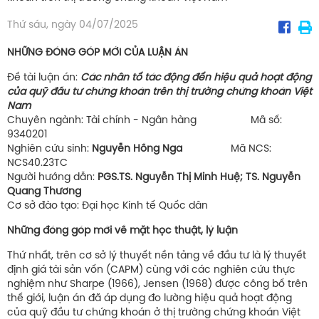
Thứ sáu, ngày 04/07/2025
NHỮNG ĐÓNG GÓP MỚI CỦA LUẬN ÁN
Đề tài luận án:
Các nhân tố tác động đến hiệu quả hoạt động
của quỹ đầu tư chứng khoán trên thị trường chứng khoán Việt
Nam
Chuyên ngành: Tài chính - Ngân hàng Mã số:
9340201
Nghiên cứu sinh:
Nguyễn Hồng Nga
Mã NCS:
NCS40.23TC
Người hướng dẫn:
PGS.TS. Nguyễn Thị Minh Huệ; TS. Nguyễn
Quang Thương
Cơ sở đào tạo: Đại học Kinh tế Quốc dân
Những đóng góp mới về mặt học thuật, lý luận
Thứ nhất, trên cơ sở lý thuyết nền tảng về đầu tư là lý thuyết
định giá tài sản vốn (CAPM) cùng với các nghiên cứu thực
nghiệm như Sharpe (1966), Jensen (1968) được công bố trên
thế giới, luận án đã áp dụng đo lường hiệu quả hoạt động
của quỹ đầu tư chứng khoán ở thị trường chứng khoán Việt