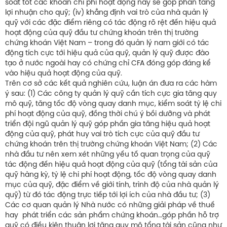
soát tốt các khoản chi phí hoạt động này sẽ góp phần tăng
lợi nhuận cho quỹ; (iv) khẳng định vai trò của nhà quản lý
quỹ với các đặc điểm riêng có tác động rõ rệt đến hiệu quả
hoạt động của quỹ đầu tư chứng khoán trên thị trường
chứng khoán Việt Nam – trong đó quản lý nam giới có tác
động tích cực tới hiệu quả của quỹ, quản lý quỹ được đào
tạo ở nước ngoài hay có chứng chỉ CFA đóng góp đáng kể
vào hiệu quả hoạt động của quỹ.
Trên cơ sở các kết quả nghiên cứu, luận án đưa ra các hàm
ý sau: (1) Các công ty quản lý quỹ cần tích cực gia tăng quy
mô quỹ, tăng tốc độ vòng quay danh mục, kiểm soát tỷ lệ chi
phí hoạt động của quỹ, đồng thời chú ý bồi dưỡng và phát
triển đội ngũ quản lý quỹ góp phần gia tăng hiệu quả hoạt
động của quỹ, phát huy vai trò tích cực của quỹ đầu tư
chứng khoán trên thị trường chứng khoán Việt Nam; (2) Các
nhà đầu tư nên xem xét những yếu tố quan trọng của quỹ
tác động đến hiệu quả hoạt động của quỹ (tổng tài sản của
quỹ hàng kỳ, tỷ lệ chi phí hoạt động, tốc độ vòng quay danh
mục của quỹ, đặc điểm về giới tính, trình độ của nhà quản lý
quỹ) từ đó tác động trực tiếp tới lợi ích của nhà đầu tư; (3)
Các cơ quan quản lý Nhà nước có những giải pháp về thuế
hay phát triển các sản phẩm chứng khoán…góp phần hỗ trợ
quỹ có điều kiện thuận lợi tăng quy mô tổng tài sản cũng như