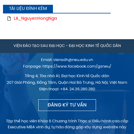
TÀI LIỆU ĐÍNH KÈM
LA_NguyenHongNga
VIỆN ĐÀO TẠO SAU ĐẠI HỌC - ĐẠI HỌC KINH TẾ QUỐC DÂN
Email:
viensdh@neu.edu.vn
Fanpage:
https://www.facebook.com/gsneu/
Tầng 4, Tòa nhà A1, Đại học Kinh tế Quốc dân
207 Giải Phóng, Đồng Tâm, Quận Hai Bà Trưng, Hà Nội, Việt Nam
Điện thoại: +84. 24.36.280.280
ĐĂNG KÝ TƯ VẤN
Tập thể học viên Khóa 6 Chương trình Thạc sĩ Điều hành cao cấp
Executive MBA vinh dự, tự hào đóng góp xây dựng website này