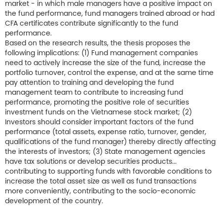
market - in which male managers have a positive impact on
the fund performance, fund managers trained abroad or had
CFA certificates contribute significantly to the fund
performance.
Based on the research results, the thesis proposes the
following implications: (1) Fund management companies
need to actively increase the size of the fund, increase the
portfolio turnover, control the expense, and at the same time
pay attention to training and developing the fund
management team to contribute to increasing fund
performance, promoting the positive role of securities
investment funds on the Vietnamese stock market; (2)
Investors should consider important factors of the fund
performance (total assets, expense ratio, turnover, gender,
qualifications of the fund manager) thereby directly affecting
the interests of investors; (3) State management agencies
have tax solutions or develop securities products...
contributing to supporting funds with favorable conditions to
increase the total asset size as well as fund transactions
more conveniently, contributing to the socio-economic
development of the country.