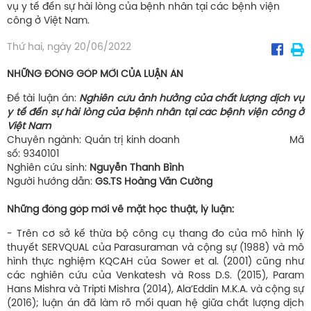
vụ y tế đến sự hài lòng của bệnh nhân tại các bệnh viện
công ở Việt Nam.
Thứ hai, ngày 20/06/2022
NHỮNG ĐÓNG GÓP MỚI CỦA LUẬN ÁN
Đề tài luận án:
Nghiên cứu ảnh hưởng của chất lượng dịch vụ
y tế đến sự hài lòng của bệnh nhân tại các bệnh viện công ở
Việt Nam
Chuyên ngành: Quản trị kinh doanh Mã
số: 9340101
Nghiên cứu sinh:
Nguyễn Thanh Bình
Người hướng dẫn:
GS.TS Hoàng Văn Cường
Những đóng góp mới về mặt học thuật, lý luận:
- Trên cơ sở kế thừa bộ công cụ thang đo của mô hình lý
thuyết SERVQUAL của Parasuraman và cộng sự (1988) và mô
hình thực nghiệm KQCAH của Sower et al. (2001) cũng như
các nghiên cứu của Venkatesh và Ross D.S. (2015), Param
Hans Mishra và Tripti Mishra (2014), Ala’Eddin M.K.A. và cộng sự
(2016); luận án đã làm rõ mối quan hệ giữa chất lượng dịch