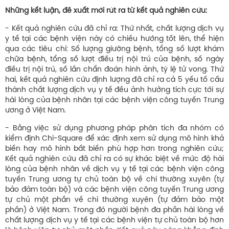
Những kết luận, đề xuất mới rút ra từ kết quả nghiên cứu:
- Kết quả nghiên cứu đã chỉ ra: Thứ nhất, chất lượng dịch vụ
y tế tại các bệnh viện này có chiều hướng tốt lên, thể hiện
qua các tiêu chí: Số lượng giường bệnh, tổng số lượt khám
chữa bệnh, tổng số lượt điều trị nội trú của bệnh, số ngày
điều trị nội trú, số lần chẩn đoán hình ảnh, tỷ lệ tử vong. Thứ
hai, kết quả nghiên cứu định lượng đã chỉ ra cả 5 yếu tố cấu
thành chất lượng dịch vụ y tế đều ảnh hưởng tích cực tới sự
hài lòng của bệnh nhân tại các bệnh viện công tuyến Trung
ương ở Việt Nam.
- Bằng việc sử dụng phương pháp phân tích đa nhóm có
kiểm định Chi-Square để xác định xem sử dụng mô hình khả
biến hay mô hình bất biến phù hợp hơn trong nghiên cứu;
Kết quả nghiên cứu đã chỉ ra có sự khác biệt về mức độ hài
lòng của bệnh nhân về dịch vụ y tế tại các bệnh viện công
tuyến Trung ương tự chủ toàn bộ về chi thường xuyên (tự
bảo đảm toàn bộ) và các bệnh viện công tuyến Trung ương
tự chủ một phần về chi thường xuyên (tự đảm bảo một
phần) ở Việt Nam. Trong đó người bệnh đa phần hài lòng về
chất lượng dịch vụ y tế tại các bệnh viện tự chủ toàn bộ hơn