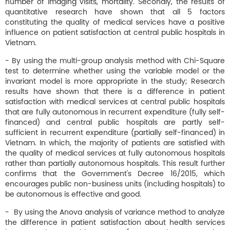
number of imaging visits, mortality. Secondly, the results of
quantitative research have shown that all 5 factors
constituting the quality of medical services have a positive
influence on patient satisfaction at central public hospitals in
Vietnam.
- By using the multi-group analysis method with Chi-Square
test to determine whether using the variable model or the
invariant model is more appropriate in the study; Research
results have shown that there is a difference in patient
satisfaction with medical services at central public hospitals
that are fully autonomous in recurrent expenditure (fully self-
financed) and central public hospitals are partly self-
sufficient in recurrent expenditure (partially self-financed) in
Vietnam. In which, the majority of patients are satisfied with
the quality of medical services at fully autonomous hospitals
rather than partially autonomous hospitals. This result further
confirms that the Government's Decree 16/2015, which
encourages public non-business units (including hospitals) to
be autonomous is effective and good.
- By using the Anova analysis of variance method to analyze
the difference in patient satisfaction about health services