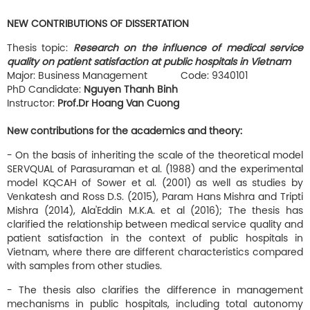
-------------
NEW CONTRIBUTIONS OF DISSERTATION
Thesis topic:
Research on the influence of medical service
quality on patient satisfaction at public hospitals in Vietnam
Major: Business Management Code: 9340101
PhD Candidate:
Nguyen Thanh Binh
Instructor:
Prof.Dr Hoang Van Cuong
New contributions for the academics and theory:
- On the basis of inheriting the scale of the theoretical model
SERVQUAL of Parasuraman et al. (1988) and the experimental
model KQCAH of Sower et al. (2001) as well as studies by
Venkatesh and Ross D.S. (2015), Param Hans Mishra and Tripti
Mishra (2014), Ala'Eddin M.K.A. et al (2016); The thesis has
clarified the relationship between medical service quality and
patient satisfaction in the context of public hospitals in
Vietnam, where there are different characteristics compared
with samples from other studies.
- The thesis also clarifies the difference in management
mechanisms in public hospitals, including total autonomy