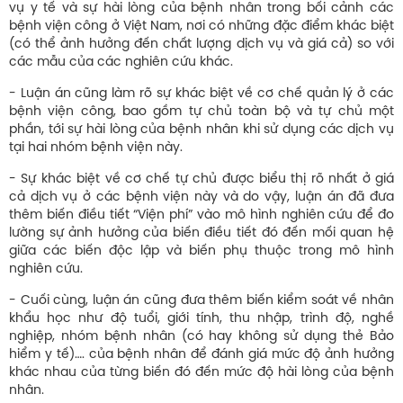
vụ y tế và sự hài lòng của bệnh nhân trong bối cảnh các
bệnh viện công ở Việt Nam, nơi có những đặc điểm khác biệt
(có thể ảnh hưởng đến chất lượng dịch vụ và giá cả) so với
các mẫu của các nghiên cứu khác.
- Luận án cũng làm rõ sự khác biệt về cơ chế quản lý ở các
bệnh viện công, bao gồm tự chủ toàn bộ và tự chủ một
phần, tới sự hài lòng của bệnh nhân khi sử dụng các dịch vụ
tại hai nhóm bệnh viện này.
- Sự khác biệt về cơ chế tự chủ được biểu thị rõ nhất ở giá
cả dịch vụ ở các bệnh viện này và do vậy, luận án đã đưa
thêm biến điều tiết “Viện phí” vào mô hình nghiên cứu để đo
lường sự ảnh hưởng của biến điều tiết đó đến mối quan hệ
giữa các biến độc lập và biến phụ thuộc trong mô hình
nghiên cứu.
- Cuối cùng, luận án cũng đưa thêm biến kiểm soát về nhân
khẩu học như độ tuổi, giới tính, thu nhập, trình độ, nghề
nghiệp, nhóm bệnh nhân (có hay không sử dụng thẻ Bảo
hiểm y tế)…. của bệnh nhân để đánh giá mức độ ảnh hưởng
khác nhau của từng biến đó đến mức độ hài lòng của bệnh
nhân.