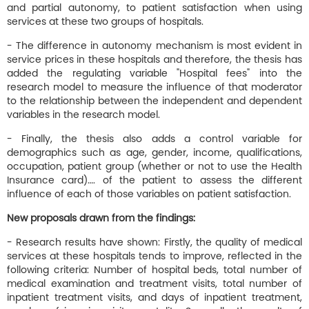
and partial autonomy, to patient satisfaction when using
services at these two groups of hospitals.
- The difference in autonomy mechanism is most evident in
service prices in these hospitals and therefore, the thesis has
added the regulating variable "Hospital fees" into the
research model to measure the influence of that moderator
to the relationship between the independent and dependent
variables in the research model.
- Finally, the thesis also adds a control variable for
demographics such as age, gender, income, qualifications,
occupation, patient group (whether or not to use the Health
Insurance card)…. of the patient to assess the different
influence of each of those variables on patient satisfaction.
New proposals drawn from the findings:
- Research results have shown: Firstly, the quality of medical
services at these hospitals tends to improve, reflected in the
following criteria: Number of hospital beds, total number of
medical examination and treatment visits, total number of
inpatient treatment visits, and days of inpatient treatment,