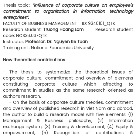
Thesis topic:
“Influence of corporate culture on employee's
commitment to organization in information technology
enterprises”.
FACULTY OF BUSINESS MANAGEMENT ID: 9340101_QTK
Research student:
Truong Hoang Lam
Research student
code: NCS36.037QTK
Instructor:
Professor. Dr. Nguyen Ke Tuan
Training unit: National Economics University
New theoretical contributions
- The thesis to systematize the theoretical issues of
corporate culture, commitment and overview of elemens
constituting corporate culture which affecting to
commitment in studies as the same research-oriented as
author’s research.
- On the basis of corporate culture theories, commitment
and overview of published research in Viet Nam and abroad,
the author to build a research model with five elements: (1)
Management & Business philosophy, (2) Information
exchange system, (3) Training & development, (4) Equity &
empowerment, (5) Recognition of contributions &