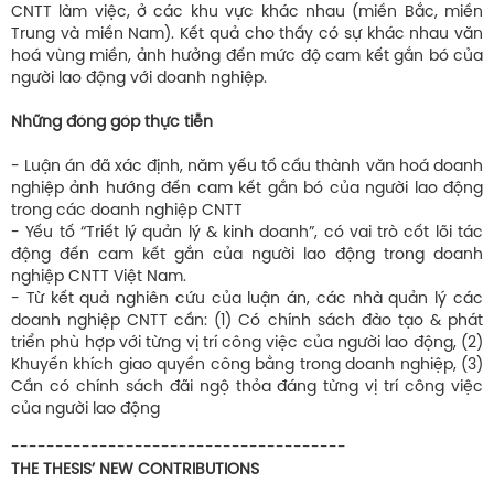
CNTT làm việc, ở các khu vực khác nhau (miền Bắc, miền
Trung và miền Nam). Kết quả cho thấy có sự khác nhau văn
hoá vùng miền, ảnh hưởng đến mức độ cam kết gắn bó của
người lao động với doanh nghiệp.
Những đóng góp thực tiễn
- Luận án đã xác định, năm yếu tố cấu thành văn hoá doanh
nghiệp ảnh hướng đến cam kết gắn bó của người lao động
trong các doanh nghiệp CNTT
- Yếu tố “Triết lý quản lý & kinh doanh”, có vai trò cốt lõi tác
động đến cam kết gắn của người lao động trong doanh
nghiệp CNTT Việt Nam.
- Từ kết quả nghiên cứu của luận án, các nhà quản lý các
doanh nghiệp CNTT cần: (1) Có chính sách đào tạo & phát
triển phù hợp với từng vị trí công việc của người lao động, (2)
Khuyến khích giao quyền công bằng trong doanh nghiệp, (3)
Cần có chính sách đãi ngộ thỏa đáng từng vị trí công việc
của người lao động
--------------------------------------
THE THESIS’ NEW CONTRIBUTIONS