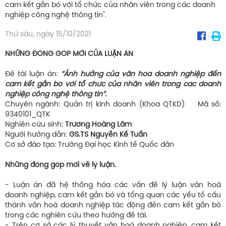
cam kết gắn bó với tổ chức của nhân viên trong các doanh
nghiệp công nghệ thông tin".
Thứ sáu, ngày 15/10/2021
NHỮNG ĐÓNG GÓP MỚI CỦA LUẬN ÁN
Đề tài luận án:
“Ảnh hưởng của văn hóa doanh nghiệp đến
cam kết gắn bó với tổ chức của nhân viên trong các doanh
nghiệp công nghệ thông tin”.
Chuyên ngành: Quản trị kinh doanh (Khoa QTKD) Mã số:
9340101_QTK
Nghiên cứu sinh:
Trương Hoàng Lâm
Người hướng dẫn:
GS.TS Nguyễn Kế Tuấn
Cơ sở đào tạo: Trường Đại học Kinh tế Quốc dân
Những đóng góp mới về lý luận.
- Luận án đã hệ thống hóa các vấn đề lý luận văn hoá
doanh nghiệp, cam kết gắn bó và tổng quan các yếu tố cấu
thành văn hoá doanh nghiệp tác động đến cam kết gắn bó
trong các nghiên cứu theo hướng đề tài.
- Trên cơ sở các lý thuyết văn hoá doanh nghiệp, cam kết