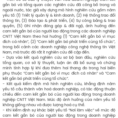
gắn bó và tổng quan các nghiên cứu đã công bố trong và
ngoài nước, tác giả xây dựng mô hình nghiên cứu gồm năm
yếu tố: (1) Triết lý quản lý & kinh doanh, (2) Hệ thống trao đổi
thông tin, (3) Đào tạo & phát triển, (4) Sự công bằng & trao
quyền, (5) Ghi nhận đóng góp & đãi ngộ, ảnh hưởng đến
cam kết gắn bó của người lao động trong các doanh nghiệp
CNTT Việt Nam theo hai hướng (1) “Cam kết gắn bó vì mục
đích cá nhân”, (2) “Cam kết gắn bó phát triển cùng tổ chức”,
trong bối cảnh các doanh nghiệp công nghệ thông tin Việt
Nam, mà trước đó rất ít nghiên cứu đề cập đến.
- Dựa vào kết quả nghiên cứu sơ bộ ban đầu, nghiên cứu
tổng quan, cơ sở lý thuyết, luận án đã bổ sung và chứng
minh tính hợp lý khi đưa thêm hai thang đo trong hai biến
phụ thuộc “Cam kết gắn bó vì mục đích cá nhân” và “Cam
kết gắn bó phát triển cùng tổ chức”.
- Kết quả kiểm định mô hình nghiên cứu, khẳng định năm
yếu tố cấu thành văn hoá doanh nghiệp, có tác động thuận
chiều đến cam kết gắn bó của người lao động trong doanh
nghiệp CNTT Việt Nam. Mức độ ảnh hưởng của năm yếu tố
không giống nhau và được lượng hoá cụ thể.
- Khi kiểm định sự khác biệt yếu tố “Nơi làm việc” về mức độ
cam kết gắn bó của người lao động trong doanh nghiệp