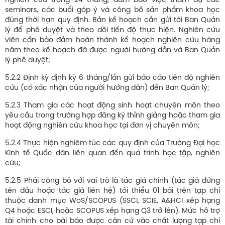
nghiên cứu trong 24 tháng, đảm bảo việc tham dự các
seminars, các buổi góp ý và công bố sản phẩm khoa học
đúng thời hạn quy định. Bản kế hoạch cần gửi tới Ban Quản
lý để phê duyệt và theo dõi tiến độ thực hiện. Nghiên cứu
viên cần bảo đảm hoàn thành kế hoạch nghiên cứu hàng
năm theo kế hoạch đã được người hướng dẫn và Ban Quản
lý phê duyệt;
5.2.2 Định kỳ định kỳ 6 tháng/lần gửi báo cáo tiến độ nghiên
cứu (có xác nhận của người hướng dẫn) đến Ban Quản lý;
5.2.3 Tham gia các hoạt động sinh hoạt chuyên môn theo
yêu cầu trong trường hợp đăng ký thỉnh giảng hoặc tham gia
hoạt động nghiên cứu khoa học tại đơn vị chuyên môn;
5.2.4 Thực hiện nghiêm túc các quy định của Trường Đại học
Kinh tế Quốc dân liên quan đến quá trình học tập, nghiên
cứu;
5.2.5 Phải công bố với vai trò là tác giả chính (tác giả đứng
tên đầu hoặc tác giả liên hệ) tối thiểu 01 bài trên tạp chí
thuộc danh mục WoS/SCOPUS (SSCI, SCIE, A&HCI xếp hạng
Q4 hoặc ESCI, hoặc SCOPUS xếp hạng Q3 trở lên). Mức hỗ trợ
tài chính cho bài báo được căn cứ vào chất lượng tạp chí