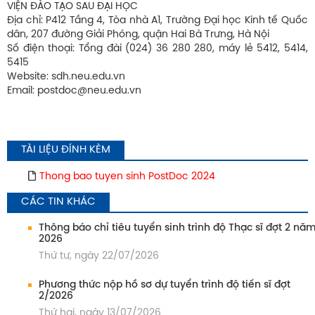
VIỆN ĐÀO TẠO SAU ĐẠI HỌC
Địa chỉ: P412 Tầng 4, Tòa nhà A1, Trường Đại học Kinh tế Quốc
dân, 207 đường Giải Phóng, quận Hai Bà Trưng, Hà Nội
Số điện thoại: Tổng đài (024) 36 280 280, máy lẻ 5412, 5414,
5415
Website: sdh.neu.edu.vn
Email: postdoc@neu.edu.vn
TÀI LIỆU ĐÍNH KÈM
Thong bao tuyen sinh PostDoc 2024
CÁC TIN KHÁC
Thông báo chỉ tiêu tuyển sinh trình độ Thạc sĩ đợt 2 nă
2026
Thứ tư, ngày 22/07/2026
Phương thức nộp hồ sơ dự tuyển trình độ tiến sĩ đợt
2/2026
Thứ hai, ngày 13/07/2026