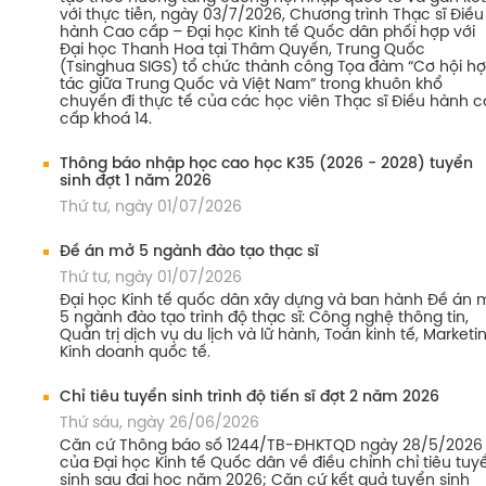
với thực tiễn, ngày 03/7/2026, Chương trình Thạc sĩ Điều
hành Cao cấp – Đại học Kinh tế Quốc dân phối hợp với
Đại học Thanh Hoa tại Thâm Quyến, Trung Quốc
(Tsinghua SIGS) tổ chức thành công Tọa đàm “Cơ hội h
tác giữa Trung Quốc và Việt Nam” trong khuôn khổ
chuyến đi thực tế của các học viên Thạc sĩ Điều hành 
cấp khoá 14.
Thông báo nhập học cao học K35 (2026 - 2028) tuyển
sinh đợt 1 năm 2026
Thứ tư, ngày 01/07/2026
Đề án mở 5 ngành đào tạo thạc sĩ
Thứ tư, ngày 01/07/2026
Đại học Kinh tế quốc dân xây dựng và ban hành Đề án 
5 ngành đào tạo trình độ thạc sĩ: Công nghệ thông tin,
Quản trị dịch vụ du lịch và lữ hành, Toán kinh tế, Marketin
Kinh doanh quốc tế.
Chỉ tiêu tuyển sinh trình độ tiến sĩ đợt 2 năm 2026
Thứ sáu, ngày 26/06/2026
Căn cứ Thông báo số 1244/TB-ĐHKTQD ngày 28/5/2026
của Đại học Kinh tế Quốc dân về điều chỉnh chỉ tiêu tuy
sinh sau đại học năm 2026; Căn cứ kết quả tuyển sinh