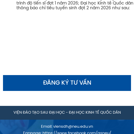
trình độ tiến sĩ đợt 1 năm 2026; Đại học Kinh tế Quốc dân
thông báo chỉ tiêu tuyển sinh đợt 2 năm 2026 như sau:
ĐĂNG KÝ TƯ VẤN
VIỆN ĐÀO TẠO SAU ĐẠI HỌC - ĐẠI HỌC KINH TẾ QUỐC DÂN
Email:
viensdh@neu.edu.vn
Fanpage:
https://www.facebook.com/gsneu/