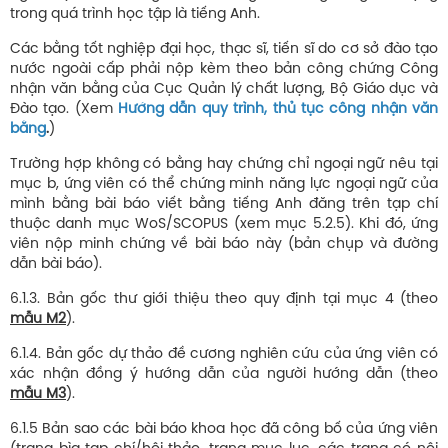
trong quá trình học tập là tiếng Anh.
Các bằng tốt nghiệp đại học, thạc sĩ, tiến sĩ do cơ sở đào tạo
nước ngoài cấp phải nộp kèm theo bản công chứng Công
nhận văn bằng của Cục Quản lý chất lượng, Bộ Giáo dục và
Đào tạo. (Xem
Hướng dẫn quy trình, thủ tục công nhận văn
bằng
.
)
Trường hợp không có bằng hay chứng chỉ ngoại ngữ nêu tại
mục b, ứng viên có thể chứng minh năng lực ngoại ngữ của
mình bằng bài báo viết bằng tiếng Anh đăng trên tạp chí
thuộc danh mục WoS/SCOPUS (xem mục 5.2.5). Khi đó, ứng
viên nộp minh chứng về bài báo này (bản chụp và đường
dẫn bài báo).
6.1.3. Bản gốc thư giới thiệu theo quy định tại mục 4 (theo
mẫu M2
).
6.1.4. Bản gốc dự thảo đề cương nghiên cứu của ứng viên có
xác nhận đồng ý hướng dẫn của người hướng dẫn (theo
mẫu M3
).
6.1.5 Bản sao các bài báo khoa học đã công bố của ứng viên