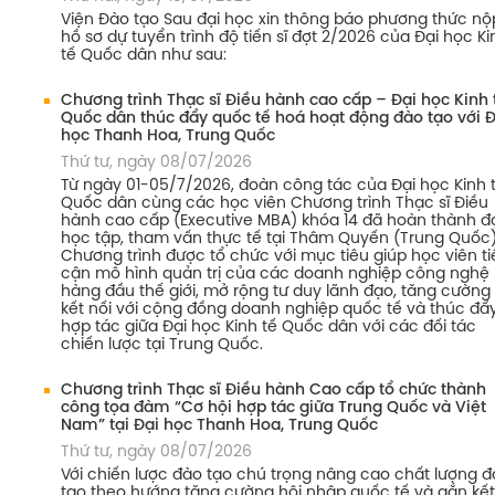
Viện Đào tạo Sau đại học xin thông báo phương thức nộ
hồ sơ dự tuyển trình độ tiến sĩ đợt 2/2026 của Đại học Ki
tế Quốc dân như sau:
Chương trình Thạc sĩ Điều hành cao cấp – Đại học Kinh 
Quốc dân thúc đẩy quốc tế hoá hoạt động đào tạo với Đ
học Thanh Hoa, Trung Quốc
Thứ tư, ngày 08/07/2026
Từ ngày 01-05/7/2026, đoàn công tác của Đại học Kinh 
Quốc dân cùng các học viên Chương trình Thạc sĩ Điều
hành cao cấp (Executive MBA) khóa 14 đã hoàn thành đ
học tập, tham vấn thực tế tại Thâm Quyến (Trung Quốc)
Chương trình được tổ chức với mục tiêu giúp học viên ti
cận mô hình quản trị của các doanh nghiệp công nghệ
hàng đầu thế giới, mở rộng tư duy lãnh đạo, tăng cường
kết nối với cộng đồng doanh nghiệp quốc tế và thúc đẩ
hợp tác giữa Đại học Kinh tế Quốc dân với các đối tác
chiến lược tại Trung Quốc.
Chương trình Thạc sĩ Điều hành Cao cấp tổ chức thành
công tọa đàm “Cơ hội hợp tác giữa Trung Quốc và Việt
Nam” tại Đại học Thanh Hoa, Trung Quốc
Thứ tư, ngày 08/07/2026
Với chiến lược đào tạo chú trọng nâng cao chất lượng 
tạo theo hướng tăng cường hội nhập quốc tế và gắn kết