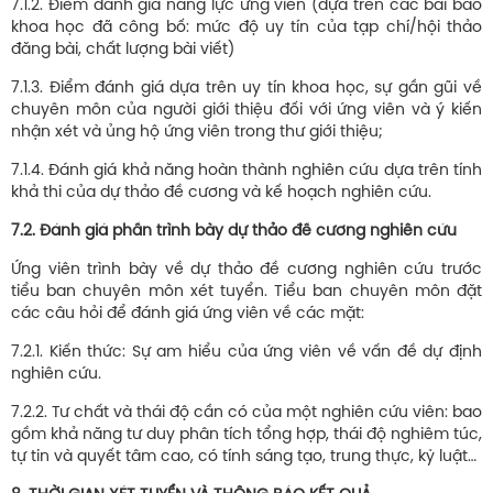
7.1.2. Điểm đánh giá năng lực ứng viên (dựa trên các bài báo
khoa học đã công bố: mức độ uy tín của tạp chí/hội thảo
đăng bài, chất lượng bài viết)
7.1.3. Điểm đánh giá dựa trên uy tín khoa học, sự gần gũi về
chuyên môn của người giới thiệu đối với ứng viên và ý kiến
nhận xét và ủng hộ ứng viên trong thư giới thiệu;
7.1.4. Đánh giá khả năng hoàn thành nghiên cứu dựa trên tính
khả thi của dự thảo đề cương và kế hoạch nghiên cứu.
7.2. Đánh giá phần trình bày dự thảo đề cương nghiên cứu
Ứng viên trình bày về dự thảo đề cương nghiên cứu trước
tiểu ban chuyên môn xét tuyển. Tiểu ban chuyên môn đặt
các câu hỏi để đánh giá ứng viên về các mặt:
7.2.1. Kiến thức: Sự am hiểu của ứng viên về vấn đề dự định
nghiên cứu.
7.2.2. Tư chất và thái độ cần có của một nghiên cứu viên: bao
gồm khả năng tư duy phân tích tổng hợp, thái độ nghiêm túc,
tự tin và quyết tâm cao, có tính sáng tạo, trung thực, kỷ luật…