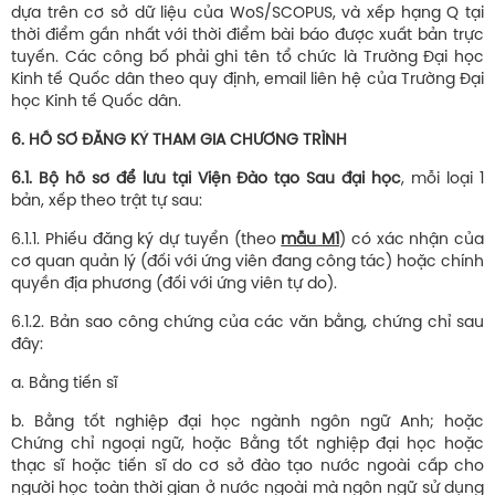
dựa trên cơ sở dữ liệu của WoS/SCOPUS, và xếp hạng Q tại
thời điểm gần nhất với thời điểm bài báo được xuất bản trực
tuyến. Các công bố phải ghi tên tổ chức là Trường Đại học
Kinh tế Quốc dân theo quy định, email liên hệ của Trường Đại
học Kinh tế Quốc dân.
6. HỒ SƠ ĐĂNG KÝ THAM GIA CHƯƠNG TRÌNH
6.1. Bộ hồ sơ để lưu tại Viện Đào tạo Sau đại học
, mỗi loại 1
bản, xếp theo trật tự sau:
6.1.1. Phiếu đăng ký dự tuyển (theo
mẫu M1
) có xác nhận của
cơ quan quản lý (đối với ứng viên đang công tác) hoặc chính
quyền địa phương (đối với ứng viên tự do).
6.1.2. Bản sao công chứng của các văn bằng, chứng chỉ sau
đây:
a. Bằng tiến sĩ
b. Bằng tốt nghiệp đại học ngành ngôn ngữ Anh; hoặc
Chứng chỉ ngoại ngữ, hoặc Bằng tốt nghiệp đại học hoặc
thạc sĩ hoặc tiến sĩ do cơ sở đào tạo nước ngoài cấp cho
người học toàn thời gian ở nước ngoài mà ngôn ngữ sử dụng