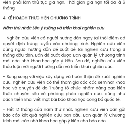
viên phải làm thủ tục gia hạn. Thời gian gia hạn tối đa là 6
tháng.
4. KẾ HOẠCH THỰC HIỆN CHƯƠNG TRÌNH
Năm thứ nhất: Lên ý tưởng và triển khai nghiên cứu
- Nghiên cứu viên có người hướng dẫn ngay tại thời điểm có
quyết định trúng tuyển vào chương trình. Nghiên cứu viên
cùng người hướng dẫn đề xuất đề tài nghiên cứu trong 6
tháng đầu tiên. Bản đề xuất được Ban quản lý Chương trình
mời các nhà khoa học góp ý kiến. Sau đó, nghiên cứu viên
thảo luận với người hướng dẫn và triển khai nghiên cứu.
- Song song với việc xây dựng và hoàn thiện đề xuất nghiên
cứu, nghiên cứu viên có thể tham gia các các seminar khoa
học và chuyên đề do Trường tổ chức nhằm nâng cao kiến
thức chuyên sâu về phương pháp nghiên cứu, cũng như
cách triển khai viết một bài báo khoa học công bố quốc tế.
- Hết 12 tháng của năm thứ nhất, nghiên cứu viên cần gửi
báo cáo kết quả nghiên cứu ban đầu. Ban quản lý Chương
trình mời các nhà khoa học góp ý kiến cho báo cáo.