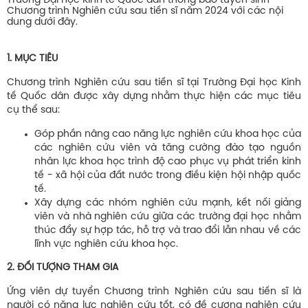
Trường Đại học Kinh tế Quốc dân thông báo tuyển sinh
Chương trình Nghiên cứu sau tiến sĩ năm 2024 với các nội
dung dưới đây.
1. MỤC TIÊU
Chương trình Nghiên cứu sau tiến sĩ tại Trường Đại học Kinh
tế Quốc dân được xây dựng nhằm thực hiện các mục tiêu
cụ thể sau:
Góp phần nâng cao năng lực nghiên cứu khoa học của
các nghiên cứu viên và tăng cường đào tạo nguồn
nhân lực khoa học trình độ cao phục vụ phát triển kinh
tế - xã hội của đất nước trong điều kiện hội nhập quốc
tế.
Xây dựng các nhóm nghiên cứu mạnh, kết nối giảng
viên và nhà nghiên cứu giữa các trường đại học nhằm
thúc đẩy sự hợp tác, hỗ trợ và trao đổi lẫn nhau về các
lĩnh vực nghiên cứu khoa học.
2. ĐỐI TƯỢNG THAM GIA
Ứng viên dự tuyển Chương trình Nghiên cứu sau tiến sĩ là
người có năng lực nghiên cứu tốt, có đề cương nghiên cứu