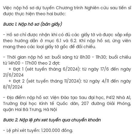
Việc nộp hồ sơ dự tuyển Chương trình Nghiên cứu sau tiến sĩ
được thực hiện theo hai bước:
Bước 1. Nộp hồ sơ (bản giấy)
- Hồ sơ chỉ được nhận khi có đủ các giấy tờ và được sắp xếp
theo hướng dẫn ở mục 6.1 và 6.2. Khi nộp hồ sơ, ứng viên
mang theo các loại giấy tờ gốc để đối chiếu.
- Thời gian nộp hồ sơ: buổi sáng từ 8h30 - 11h30; buổi chiều
từ 14h00 - 17h00 theo 2 đợt:
+ Đợt 1 (xét tuyển tháng 6/2024): từ ngày 17/6 đến ngày
21/6/2024
+ Đợt 2 (xét tuyển tháng 11/2024): từ ngày 4/11 đến ngày
8/11/2024
- Địa điểm nộp hồ sơ: Viện Đào tạo Sau đại học, P412 Nhà A1,
Trường Đại học Kinh tế Quốc dân, 207 đường Giải Phóng,
quận Hai Bà Trưng, Hà Nội
Bước 2. Nộp lệ phí xét tuyển qua chuyển khoản
- Lệ phí xét tuyển: 1.200.000 đồng.