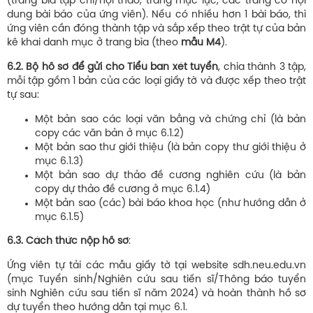
(trang bìa tạp chí/hội thảo, trang mục lục, các trang có nội
dung bài báo của ứng viên). Nếu có nhiều hơn 1 bài báo, thì
ứng viên cần đóng thành tập và sắp xếp theo trật tự của bản
kê khai danh mục ở trang bìa (theo
mẫu M4
).
6.2. Bộ hồ sơ để gửi cho Tiểu ban xét tuyển
, chia thành 3 tập,
mỗi tập gồm 1 bản của các loại giấy tờ và được xếp theo trật
tự sau:
Một bản sao các loại văn bằng và chứng chỉ (là bản
copy các văn bản ở mục 6.1.2)
Một bản sao thư giới thiệu (là bản copy thư giới thiệu ở
mục 6.1.3)
Một bản sao dự thảo đề cương nghiên cứu (là bản
copy dự thảo đề cương ở mục 6.1.4)
Một bản sao (các) bài báo khoa học (như hướng dẫn ở
mục 6.1.5)
6.3. Cách thức nộp hồ sơ
:
Ứng viên tự tải các mẫu giấy tờ tại website sdh.neu.edu.vn
(mục Tuyển sinh/Nghiên cứu sau tiến sĩ/Thông báo tuyển
sinh Nghiên cứu sau tiến sĩ năm 2024) và hoàn thành hồ sơ
dự tuyển theo hướng dẫn tại mục 6.1.