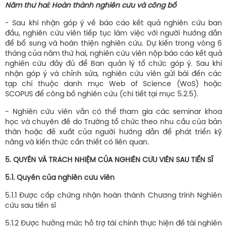
Năm thứ hai: Hoàn thành nghiên cứu và công bố
- Sau khi nhận góp ý về báo cáo kết quả nghiên cứu ban
đầu, nghiên cứu viên tiếp tục làm việc với người hướng dẫn
để bổ sung và hoàn thiện nghiên cứu. Dự kiến trong vòng 6
tháng của năm thứ hai, nghiên cứu viên nộp báo cáo kết quả
nghiên cứu đầy đủ để Ban quản lý tổ chức góp ý. Sau khi
nhận góp ý và chỉnh sửa, nghiên cứu viên gửi bài đến các
tạp chí thuộc danh mục Web of Science (WoS) hoặc
SCOPUS để công bố nghiên cứu (chi tiết tại mục 5.2.5).
- Nghiên cứu viên vẫn có thể tham gia các seminar khoa
học và chuyên đề do Trường tổ chức theo nhu cầu của bản
thân hoặc đề xuất của người hướng dẫn để phát triển kỹ
năng và kiến thức cần thiết có liên quan.
5. QUYỀN VÀ TRÁCH NHIỆM CỦA NGHIÊN CỨU VIÊN SAU TIẾN SĨ
5.1. Quyền của nghiên cứu viên
5.1.1 Được cấp chứng nhận hoàn thành Chương trình Nghiên
cứu sau tiến sĩ
5.1.2 Được hưởng mức hỗ trợ tài chính thực hiện đề tài nghiên