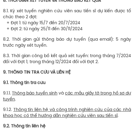
8. THỜI GIAN XÉT TUYỂN VÀ THÔNG BÁO KẾT QUẢ
8.1. Kỳ xét tuyển nghiên cứu viên sau tiến sĩ dự kiến được tổ
chức theo 2 đợt:
+ Đợt 1: từ ngày 15/7 đến 20/7/2024
+ Đợt 2: từ ngày 25/11 đến 30/11/2024
8.2. Thời gian gửi thông báo dự tuyển (qua email): 5 ngày
trước ngày xét tuyển.
8.3. Thời gian công bố kết quả xét tuyển: trong tháng 7/2024
đối với Đợt 1; trong tháng 12/2024 đối với Đợt 2.
9. THÔNG TIN TRA CỨU VÀ LIÊN HỆ
9.1. Thông tin tra cứu
9.1.1.
Thông báo tuyển sinh
và
các mẫu giấy tờ trong hồ sơ dự
tuyển
.
9.1.2.
Thông tin liên hệ và công trình nghiên cứu của các nhà
khoa học có thể hướng dẫn nghiên cứu viên sau tiến sĩ
.
9.2. Thông tin liên hệ