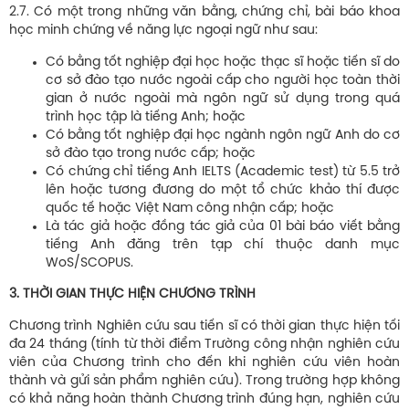
2.7. Có một trong những văn bằng, chứng chỉ, bài báo khoa
học minh chứng về năng lực ngoại ngữ như sau:
Có bằng tốt nghiệp đại học hoặc thạc sĩ hoặc tiến sĩ do
cơ sở đào tạo nước ngoài cấp cho người học toàn thời
gian ở nước ngoài mà ngôn ngữ sử dụng trong quá
trình học tập là tiếng Anh; hoặc
Có bằng tốt nghiệp đại học ngành ngôn ngữ Anh do cơ
sở đào tạo trong nước cấp; hoặc
Có chứng chỉ tiếng Anh IELTS (Academic test) từ 5.5 trở
lên hoặc tương đương do một tổ chức khảo thí được
quốc tế hoặc Việt Nam công nhận cấp; hoặc
Là tác giả hoặc đồng tác giả của 01 bài báo viết bằng
tiếng Anh đăng trên tạp chí thuộc danh mục
WoS/SCOPUS.
3. THỜI GIAN THỰC HIỆN CHƯƠNG TRÌNH
Chương trình Nghiên cứu sau tiến sĩ có thời gian thực hiện tối
đa 24 tháng (tính từ thời điểm Trường công nhận nghiên cứu
viên của Chương trình cho đến khi nghiên cứu viên hoàn
thành và gửi sản phẩm nghiên cứu). Trong trường hợp không
có khả năng hoàn thành Chương trình đúng hạn, nghiên cứu