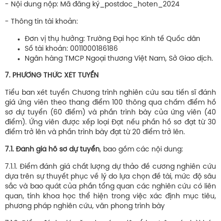
- Nội dung nộp: Mã đăng ký_postdoc_hoten_2024
- Thông tin tài khoản:
Đơn vị thụ hưởng: Trường Đại học Kinh tế Quốc dân
Số tài khoản: 0011000186186
Ngân hàng TMCP Ngoại thương Việt Nam, Sở Giao dịch.
7. PHƯƠNG THỨC XÉT TUYỂN
Tiểu ban xét tuyển Chương trình nghiên cứu sau tiến sĩ đánh
giá ứng viên theo thang điểm 100 thông qua chấm điểm hồ
sơ dự tuyển (60 điểm) và phần trình bày của ứng viên (40
điểm). Ứng viên được xếp loại Đạt nếu phần hồ sơ đạt từ 30
điểm trở lên và phần trình bày đạt từ 20 điểm trở lên.
7.1. Đánh giá hồ sơ dự tuyển
, bao gồm các nội dung:
7.1.1. Điểm đánh giá chất lượng dự thảo đề cương nghiên cứu
dựa trên sự thuyết phục về lý do lựa chọn đề tài, mức độ sâu
sắc và bao quát của phần tổng quan các nghiên cứu có liên
quan, tính khoa học thể hiện trong việc xác định mục tiêu,
phương pháp nghiên cứu, văn phong trình bày