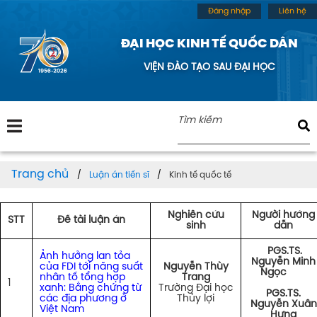
Đăng nhập
Liên hệ
ĐẠI HỌC KINH TẾ QUỐC DÂN
VIỆN ĐÀO TẠO SAU ĐẠI HỌC
Trang chủ
Luận án tiến sĩ
Kinh tế quốc tế
Nghiên cứu
Người hướng
STT
Đề tài luận án
sinh
dẫn
PGS.TS.
Ảnh hưởng lan tỏa
Nguyễn Minh
của FDI tới năng suất
Nguyễn Thùy
Ngọc
nhân tố tổng hợp
Trang
1
xanh: Bằng chứng từ
Trường Đại học
PGS.TS.
các địa phương ở
Thủy lợi
Nguyễn Xuân
Việt Nam
Hưng