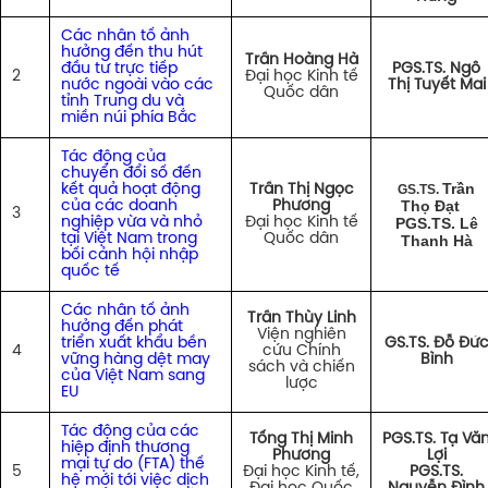
Các nhân tố ảnh
hưởng đến thu hút
Trần Hoàng Hà
đầu tư trực tiếp
PGS.TS. Ngô
2
Đại học Kinh tế
nước ngoài vào các
Thị Tuyết Mai
Quốc dân
tỉnh Trung du và
miền núi phía Bắc
Tác động của
chuyển đổi số đến
Trần
kết quả hoạt động
Trần Thị Ngọc
GS.TS.
Thọ Đạt
của các doanh
Phương
3
nghiệp vừa và nhỏ
Đại học Kinh tế
PGS.TS. Lê
tại Việt Nam trong
Quốc dân
Thanh Hà
bối cảnh hội nhập
quốc tế
Các nhân tố ảnh
Trần Thùy Linh
hưởng đến phát
Viện nghiên
triển xuất khẩu bền
GS.TS. Đỗ Đứ
4
cứu Chính
vững hàng dệt may
Bình
sách và chiến
của Việt Nam sang
lược
EU
Tác động của các
Tống Thị Minh
PGS.TS. Tạ Vă
hiệp định thương
Phương
Lợi
mại tự do (FTA) thế
5
Đại học Kinh tế,
PGS.TS.
hệ mới tới việc dịch