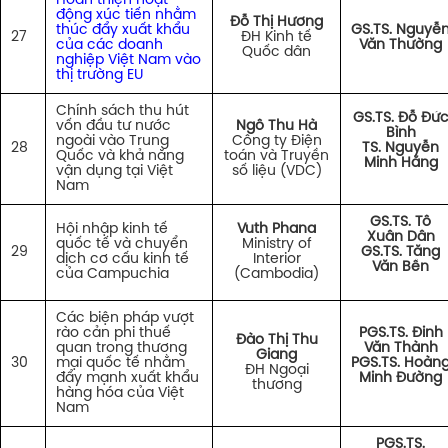
Hoàn thiện hoạt
động xúc tiến nhằm
Đỗ Thị Hương
thúc đẩy xuất khẩu
GS.TS. Nguyễ
27
ĐH Kinh tế
của các doanh
Văn Thường
Quốc dân
nghiệp Việt Nam vào
thị trường EU
Chính sách thu hút
GS.TS. Đỗ Đứ
vốn đầu tư nước
Ngô Thu Hà
Bình
ngoài vào Trung
Công ty Điện
28
TS. Nguyễn
Quốc và khả năng
toán và Truyền
Minh Hằng
vận dụng tại Việt
số liệu (VDC)
Nam
GS.TS. Tô
Hội nhập kinh tế
Vuth Phana
Xuân Dân
quốc tế và chuyển
Ministry of
29
GS.TS. Tăng
dịch cơ cấu kinh tế
Interior
Văn Bền
của Campuchia
(Cambodia)
Các biện pháp vượt
rào cản phi thuế
PGS.TS. Đinh
Đào Thị Thu
quan trong thương
Văn Thành
Giang
30
mại quốc tế nhằm
PGS.TS. Hoàn
ĐH Ngoại
đẩy mạnh xuất khẩu
Minh Đường
thương
hàng hóa của Việt
Nam
PGS.TS.