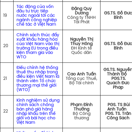
Tác động của vốn
Đặng Quý
đầu tư trực tiếp
Dương
GS.TS. Đỗ Đứ
19
nước ngoài tới các
Công ty TNHH
Bình
ngành công nghiệp
Tài Phát
chế tác ở Việt Nam
Chính sách thúc đẩy
xuất khẩu hàng hóa
Nguyễn Thị
của Việt Nam vào thị
Thúy Hồng
GS.TS. Đỗ Đứ
20
trường EU trong điều
ĐH Kinh tế
Bình
kiện tham gia vào
Quốc dân
WTO
Điều chỉnh hệ thống
GS.TS. Nguyễ
thuế thu nhập trong
Cao Anh Tuấn
Thành Độ
điều kiện Việt Nam là
21
Tổng cục Thuế,
PGS.TS.
thành viên Tổ chức
Bộ Tài chính
Quách Đức
thương mại thế giới
Pháp
(WTO)
Kinh nghiệm sử dụng
chính sách chống
Phạm Đình
PGS. TS Bùi
bán phá giá hàng
Thưởng
Anh Tuấn
22
nhập khẩu trên thế
Bộ Công
PGS. TS. Trần
giới và bài học cho
thương
Công Sách
Việt Nam