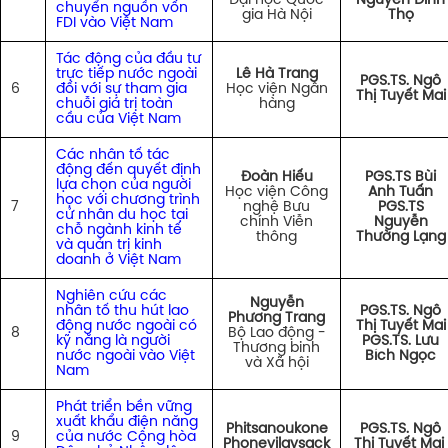
Đại học Quốc
Nguyễn Đình
chuyển nguồn vốn
gia Hà Nội
Thọ
FDI vào Việt Nam
Tác động của đầu tư
trực tiếp nước ngoài
Lê Hà Trang
PGS.TS. Ngô
6
đối với sự tham gia
Học viện Ngân
Thị Tuyết Mai
chuỗi giá trị toàn
hàng
cầu của Việt Nam
Các nhân tố tác
động đến quyết định
Đoàn Hiếu
PGS.TS Bùi
lựa chọn của người
Học viện Công
Anh Tuấn
học với chương trình
7
nghệ Bưu
PGS.TS
cử nhân du học tại
chính Viễn
Nguyễn
chỗ ngành kinh tế
thông
Thường Lạng
và quản trị kinh
doanh ở Việt Nam
Nghiên cứu các
Nguyễn
nhân tố thu hút lao
PGS.TS. Ngô
Phương Trang
động nước ngoài có
Thị Tuyết Mai
8
Bộ Lao động -
kỹ năng là người
PGS.TS. Lưu
Thương binh
nước ngoài vào Việt
Bích Ngọc
và Xã hội
Nam
Phát triển bền vững
xuất khẩu điện năng
Phitsanoukone
PGS.TS. Ngô
9
của nước Cộng hòa
Phonevilaysack
Thị Tuyết Mai