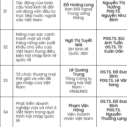
Tác động của toàn
Nguyễn Thị
Đỗ Hoàng Long
cầu hóa kinh tế đối
Hường
Ban Đối ngoại
31
với dòng vốn đầu tư
PGS.TS.
Trung ương
trực tiếp nước ngoài
Nguyễn Như
Đảng
vào Việt Nam
Bình
Nâng cao sức cạnh
tranh một số mặt
PGS.TS. Bùi
Ngô Thị Tuyết
hàng nông sản xuất
Anh Tuấn
Mai
32
khẩu chủ yếu của
GS.TS. Tô
ĐH Kinh tế
Việt Nam trong điều
Xuân Dân
Quốc dân
kiện hội nhập kinh tế
quốc tế
Lê Quang
GS.TS. Đỗ Đứ
Tổ chức thương mại
Trung
Bình
thế giới và vấn đề
Tổng Công ty
33
PGS.TS. Lê Vă
gia nhập của Việt
Hàng hải Việt
Sang
Nam
Nam -
VINALINES
GS.TS. Đỗ Đứ
Phát triển doanh
Phạm Văn
Bình
nghiệp vừa và nhỏ ở
Hồng
PGS.TS.
34
Việt Nam trong quá
Viện Doanh
Nguyễn
trình hội nhập quốc
nhân Việt Nam
Thường Lạng
tế