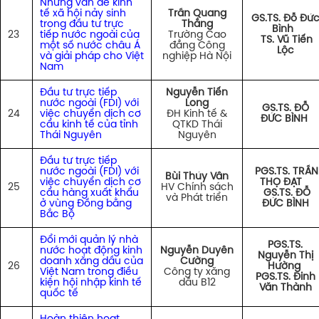
Những vấn đề kinh
tế xã hội nảy sinh
Trần Quang
GS.TS. Đỗ Đứ
trong đầu tư trực
Thắng
Bình
23
tiếp nước ngoài của
Trường Cao
TS. Vũ Tiến
một số nước châu Á
đẳng Công
Lộc
và giải pháp cho Việt
nghiệp Hà Nội
Nam
Đầu tư trực tiếp
Nguyễn Tiến
nước ngoài (FDI) với
Long
GS.TS. ĐỖ
24
việc chuyển dịch cơ
ĐH Kinh tế &
ĐỨC BÌNH
cấu kinh tế của tỉnh
QTKD Thái
Thái Nguyên
Nguyên
Đầu tư trực tiếp
nước ngoài (FDI) với
PGS.TS. TRẦN
Bùi Thúy Vân
việc chuyển dịch cơ
THỌ ĐẠT
25
HV Chính sách
cấu hàng xuất khẩu
GS.TS. ĐỖ
và Phát triển
ở vùng Đồng bằng
ĐỨC BÌNH
Bắc Bộ
Đổi mới quản lý nhà
PGS.TS.
nước hoạt động kinh
Nguyễn Duyên
Nguyễn Thị
doanh xăng dầu của
Cường
26
Hường
Việt Nam trong điều
Công ty xăng
PGS.TS. Đinh
kiện hội nhập kinh tế
dầu B12
Văn Thành
quốc tế