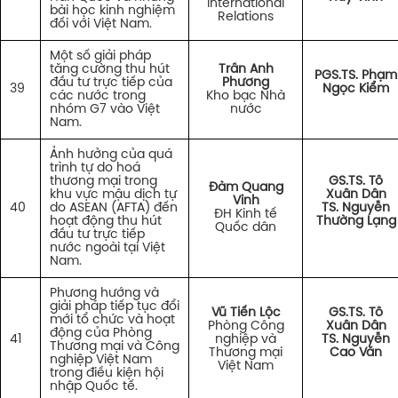
International
bài học kinh nghiệm
Relations
đối với Việt Nam.
Một số giải pháp
tăng cường thu hút
Trần Anh
PGS.TS. Phạm
đầu tư trực tiếp của
Phương
39
Ngọc Kiểm
các nước trong
Kho bạc Nhà
nhóm G7 vào Việt
nước
Nam.
Ảnh hưởng của quá
trình tự do hoá
thương mại trong
GS.TS. Tô
Đàm Quang
khu vực mậu dịch tự
Xuân Dân
Vinh
40
do ASEAN (AFTA) đến
TS. Nguyễn
ĐH Kinh tế
hoạt động thu hút
Thường Lạng
Quốc dân
đầu tư trực tiếp
nước ngoài tại Việt
Nam.
Phương hướng và
giải pháp tiếp tục đổi
Vũ Tiến Lộc
GS.TS. Tô
mới tổ chức và hoạt
Phòng Công
Xuân Dân
động của Phòng
41
nghiệp và
TS. Nguyễn
Thương mại và Công
Thương mại
Cao Văn
nghiệp Việt Nam
Việt Nam
trong điều kiện hội
nhập Quốc tế.