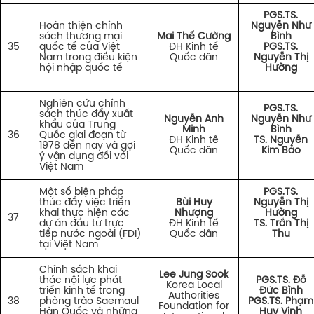
PGS.TS.
Hoàn thiện chính
Nguyễn Như
sách thương mại
Mai Thế Cường
Bình
35
quốc tế của Việt
ĐH Kinh tế
PGS.TS.
Nam trong điều kiện
Quốc dân
Nguyễn Thị
hội nhập quốc tế
Hường
Nghiên cứu chính
PGS.TS.
sách thúc đẩy xuất
Nguyễn Anh
Nguyễn Như
khẩu của Trung
Minh
Bình
36
Quốc giai đoạn từ
ĐH Kinh tế
TS. Nguyễn
1978 đến nay và gợi
Quốc dân
Kim Bảo
ý vận dụng đối với
Việt Nam
Một số biện pháp
PGS.TS.
thúc đẩy việc triển
Bùi Huy
Nguyễn Thị
khai thực hiện các
Nhượng
Hường
37
dự án đầu tư trực
ĐH Kinh tế
TS. Trần Thị
tiếp nước ngoài (FDI)
Quốc dân
Thu
tại Việt Nam
Chính sách khai
Lee Jung Sook
thác nội lực phát
PGS.TS. Đỗ
Korea Local
triển kinh tế trong
Đức Bình
Authorities
38
phòng trào Saemaul
PGS.TS. Phạm
Foundation for
Hàn Quốc và những
Huy Vinh