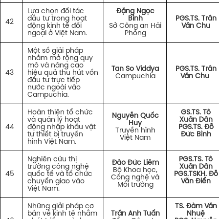
Lựa chọn đối tác
Đặng Ngọc
đầu tư trong hoạt
Bình
PGS.TS. Trần
42
động kinh tế đối
Sở Công an Hải
Văn Chu
ngoại ở Việt Nam.
Phòng
Một số giải pháp
nhằm mở rộng quy
mô và nâng cao
Tan So Viddya
PGS.TS. Trần
43
hiệu quả thu hút vốn
Campuchia
Văn Chu
đầu tư trực tiếp
nước ngoài vào
Campuchia.
Hoàn thiện tổ chức
GS.TS. Tô
Nguyễn Quốc
và quản lý hoạt
Xuân Dân
Huy
44
động nhập khẩu vật
PGS.TS. Đỗ
Truyền hình
tư thiết bị truyền
Đức Bình
Việt Nam
hình Việt Nam.
Nghiên cứu thị
PGS.TS. Tô
Đào Đức Liêm
trường công nghệ
Xuân Dân
Bộ Khoa học,
45
quốc tế và tổ chức
PGS.TSKH. Đỗ
Công nghệ và
chuyển giao vào
Văn Điển
Môi trường
Việt Nam.
Những giải pháp cơ
TS. Đàm Văn
bản về kinh tế nhằm
Trần Anh Tuấn
Nhuệ