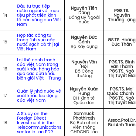
Đầu tư trực tiếp
Nguyễn Tiến
nước ngoài với mục
PGS.TS.
Dũng
14
tiêu phát triển kinh
Nguyễn
Đảng uỷ Ngoài
tế bền vững của Việt
Thường Lạng
nước
Nam
Hợp tác công tư
Nguyễn Đức
trong lĩnh vực cấp
GS.TS. Hoàng
15
Cảnh
nước sạch đô thị tại
Đức Thân
Bộ Xây dựng
Việt Nam
Lợi thế cạnh tranh
Nguyễn Văn
PGS.TS. Đinh
của Việt Nam trong
Hội
Văn Thành
16
xuất khẩu hàng hóa
Bộ Công
PGS.TS. Ngô
qua các cửa khẩu
thương
Thị Tuyết Mai
biên giới Việt - Trung
Nguyễn Xuân
PGS.TS. Mai
Quản lý nhà nước về
Hưng
Quốc Chán
17
xuất khẩu lao động
ĐH Kinh tế
PGS.TS. Ngô
của Việt Nam
Quốc dân
Thị Tuyết Mai
A Study on the
Somnuck
Foreign Direct
Phothirath
Assoc.Prof.Dr.
18
Investment in the
Bộ Bưu chính
Bui Anh Tuan
Telecommunications
Viễn thông
sector in Lao PDR
CHDCND Lào