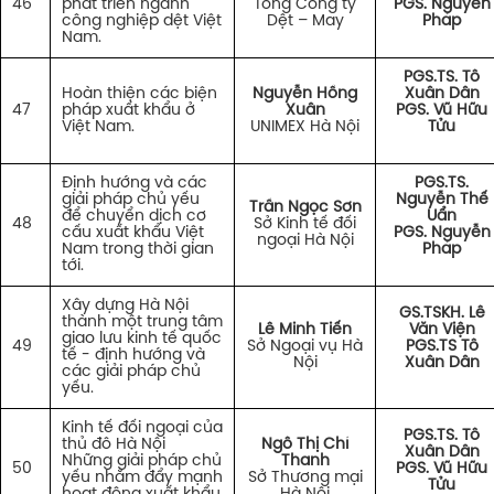
46
phát triển ngành
Tổng Công ty
PGS. Nguyễn
công nghiệp dệt Việt
Dệt – May
Pháp
Nam.
PGS.TS. Tô
Hoàn thiện các biện
Nguyễn Hồng
Xuân Dân
47
pháp xuất khẩu ở
Xuân
PGS. Vũ Hữu
Việt Nam.
UNIMEX Hà Nội
Tửu
Định hướng và các
PGS.TS.
giải pháp chủ yếu
Nguyễn Thế
Trần Ngọc Sơn
để chuyển dịch cơ
Uẩn
48
Sở Kinh tế đối
cấu xuất khẩu Việt
PGS. Nguyễn
ngoại Hà Nội
Nam trong thời gian
Pháp
tới.
Xây dựng Hà Nội
GS.TSKH. Lê
thành một trung tâm
Lê Minh Tiến
Văn Viện
giao lưu kinh tế quốc
49
Sở Ngoại vụ Hà
PGS.TS Tô
tế - định hướng và
Nội
Xuân Dân
các giải pháp chủ
yếu.
Kinh tế đối ngoại của
PGS.TS. Tô
thủ đô Hà Nội
Ngô Thị Chí
Xuân Dân
Những giải pháp chủ
Thanh
50
PGS. Vũ Hữu
yếu nhằm đẩy mạnh
Sở Thương mại
Tửu