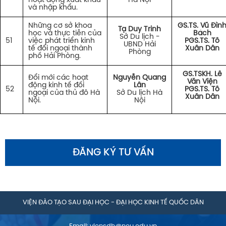
hoạt động xuất khẩu
Hà Nội
và nhập khẩu.
Những cơ sở khoa
GS.TS. Vũ Đìn
Tạ Duy Trinh
học và thực tiễn của
Bách
Sở Du lịch -
51
việc phát triển kinh
PGS.TS. Tô
UBND Hải
tế đối ngoại thành
Xuân Dân
Phòng
phố Hải Phòng.
GS.TSKH. Lê
Đổi mới các hoạt
Nguyễn Quang
Văn Viện
động kinh tế đối
Lân
52
PGS.TS. Tô
ngoại của thủ đô Hà
Sở Du lịch Hà
Xuân Dân
Nội.
Nội
ĐĂNG KÝ TƯ VẤN
VIỆN ĐÀO TẠO SAU ĐẠI HỌC - ĐẠI HỌC KINH TẾ QUỐC DÂN