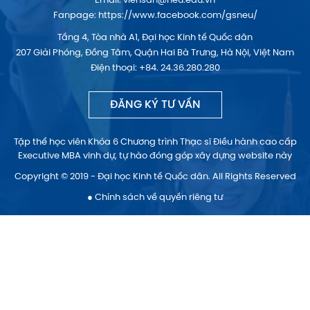
Email:
viensdh@neu.edu.vn
Fanpage:
https://www.facebook.com/gsneu/
Tầng 4, Tòa nhà A1, Đại học Kinh tế Quốc dân
207 Giải Phóng, Đồng Tâm, Quận Hai Bà Trưng, Hà Nội, Việt Nam
Điện thoại: +84. 24.36.280.280
ĐĂNG KÝ TƯ VẤN
Tập thể học viên Khóa 6 Chương trình Thạc sĩ Điều hành cao cấp
Executive MBA vinh dự, tự hào đóng góp xây dựng website này
Copyright © 2019 - Đại học Kinh tế Quốc dân. All Rights Reserved
● Chính sách về quyền riêng tư