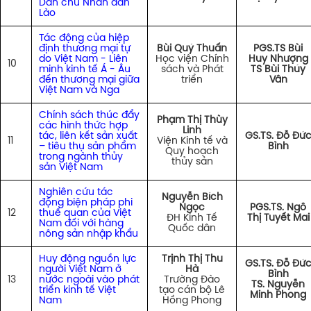
Dân chủ Nhân dân
Lào
Tác động của hiệp
định thương mại tự
Bùi Quý Thuấn
PGS.TS Bùi
do Việt Nam - Liên
Học viện Chính
Huy Nhượng
10
minh kinh tế Á - Âu
sách và Phát
TS Bùi Thúy
đến thương mại giữa
triển
Vân
Việt Nam và Nga
Chính sách thúc đẩy
Phạm Thị Thùy
các hình thức hợp
Linh
tác, liên kết sản xuất
GS.TS. Đỗ Đứ
11
Viện Kinh tế và
– tiêu thụ sản phẩm
Bình
Quy hoạch
trong ngành thủy
thủy sản
sản Việt Nam
Nghiên cứu tác
Nguyễn Bích
động biện pháp phi
Ngọc
PGS.TS. Ngô
12
thuế quan của Việt
ĐH Kinh Tế
Thị Tuyết Mai
Nam đối với hàng
Quốc dân
nông sản nhập khẩu
Huy động nguồn lực
Trịnh Thị Thu
GS.TS. Đỗ Đứ
người Việt Nam ở
Hà
Bình
13
nước ngoài vào phát
Trường Đào
TS. Nguyễn
triển kinh tế Việt
tạo cán bộ Lê
Minh Phong
Nam
Hồng Phong